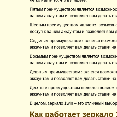
легко найти то, что вы ищете.
Пятым преимуществом является возможность 
вашим аккаунтам и позволяет вам делать ста
Шестым преимуществом является возможность
доступ к вашим аккаунтам и позволяет вам д
Седьмым преимуществом является возможн
аккаунтам и позволяет вам делать ставки на 
Восьмым преимуществом является возможност
вашим аккаунтам и позволяет вам делать ста
Девятым преимуществом является возможност
аккаунтам и позволяет вам делать ставки на 
Десятым преимуществом является возможност
аккаунтам и позволяет вам делать ставки на 
В целом, зеркало 1win – это отличный выбор
Как работает зеркало 