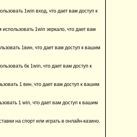
ьзовать 1win вход, что дает вам доступ к
использовать 1win зеркало, что дает вам
льзовать 1вин, что дает вам доступ к вашим
ьзовать бк 1win, что дает вам доступ к
зовать 1 вин, что дает вам доступ к вашим
овать 1 win, что дает вам доступ к вашим
тавки на спорт или играть в онлайн-казино.