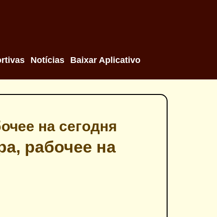
rtivas
Notícias
Baixar Aplicativo
очее на сегодня
а, рабочее на