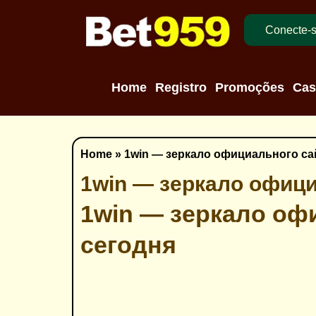
Conecte-
Home
Registro
Promoções
Cas
Home
»
1win — зеркало официального сай
1win — зеркало офици
1win — зеркало оф
сегодня