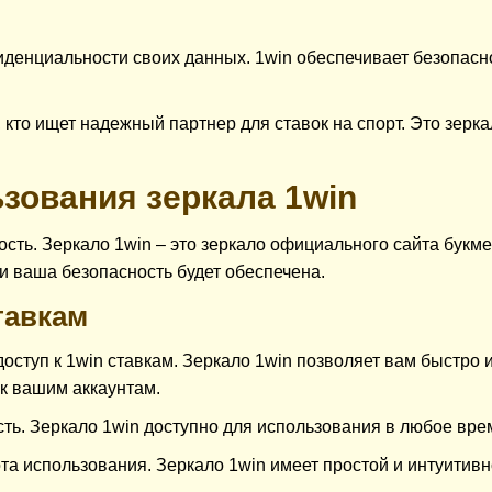
фиденциальности своих данных. 1win обеспечивает безопас
, кто ищет надежный партнер для ставок на спорт. Это зерк
зования зеркала 1win
ть. Зеркало 1win – это зеркало официального сайта букме
и ваша безопасность будет обеспечена.
тавкам
туп к 1win ставкам. Зеркало 1win позволяет вам быстро и л
 к вашим аккаунтам.
ь. Зеркало 1win доступно для использования в любое время 
а использования. Зеркало 1win имеет простой и интуитивн