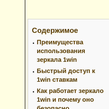
Содержимое
Преимущества
использования
зеркала 1win
Быстрый доступ к
1win ставкам
Как работает зеркало
1win и почему оно
безопасно