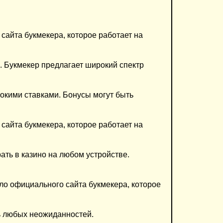
сайта букмекера, которое работает на
е. Букмекер предлагает широкий спектр
сокими ставками. Бонусы могут быть
сайта букмекера, которое работает на
ать в казино на любом устройстве.
ало официального сайта букмекера, которое
ть любых неожиданностей.