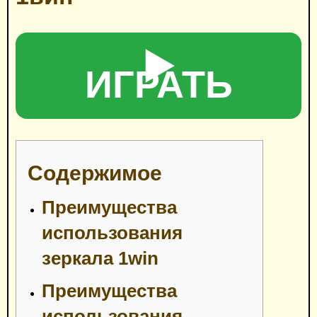
▶️
ИГРАТЬ
Содержимое
Преимущества
использования
зеркала 1win
Преимущества
использования