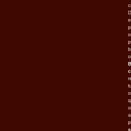
c
D
e
p
o
p
b
o
B
r
t
o
q
a
p
s