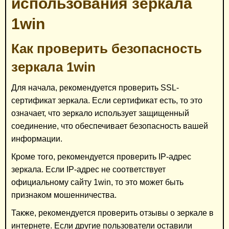
использования зеркала
1win
Как проверить безопасность
зеркала 1win
Для начала, рекомендуется проверить SSL-
сертификат зеркала. Если сертификат есть, то это
означает, что зеркало использует защищенный
соединение, что обеспечивает безопасность вашей
информации.
Кроме того, рекомендуется проверить IP-адрес
зеркала. Если IP-адрес не соответствует
официальному сайту 1win, то это может быть
признаком мошенничества.
Также, рекомендуется проверить отзывы о зеркале в
интернете. Если другие пользователи оставили