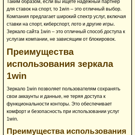
Таким образом, если вы ищете надежный партнер
для ставок на спорт, то 1win – это отличный выбор.
Компания предлагает широкий спектр услуг, включая
ставки на спорт, киберспорт, лото и другие игры.
Зеркало сайта 1win – это отличный способ доступа к
услугам компании, не зависящим от блокировок.
Преимущества
использования зеркала
1win
Зеркало 1win позволяет пользователям сохранять
свои аккаунты и данные, не теряя доступа к
функциональности конторы. Это обеспечивает
комфорт и безопасность при использовании услуг
1win.
Преимущества использования