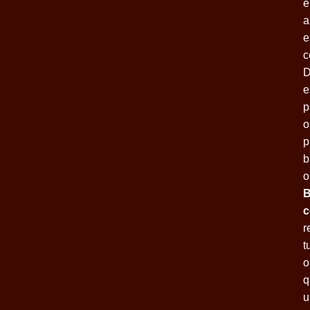
é
a
e
c
D
e
p
o
p
b
o
B
r
t
o
q