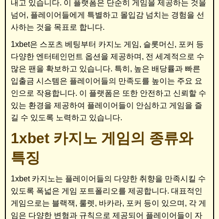
내고 있습니다. 이 플랫폼은 단순히 게임을 제공하는 것을
넘어, 플레이어들에게 특별하고 몰입감 넘치는 경험을 선
사하는 것을 목표로 합니다.
1xbet은 스포츠 베팅부터 카지노 게임, 슬롯머신, 포커 등
다양한 엔터테인먼트 옵션을 제공하며, 전 세계적으로 수
많은 팬을 확보하고 있습니다. 특히, 높은 배당률과 빠른
입출금 시스템은 플레이어들의 만족도를 높이는 주요 요
인으로 작용합니다. 이 플랫폼은 또한 안전하고 신뢰할 수
있는 환경을 제공하여 플레이어들이 안심하고 게임을 즐
길 수 있도록 노력하고 있습니다.
1xbet 카지노 게임의 종류와
특징
1xbet 카지노는 플레이어들의 다양한 취향을 만족시킬 수
있도록 폭넓은 게임 포트폴리오를 제공합니다. 대표적인
게임으로는 블랙잭, 룰렛, 바카라, 포커 등이 있으며, 각 게
임은 다양한 변형과 규칙으로 제공되어 플레이어들이 자