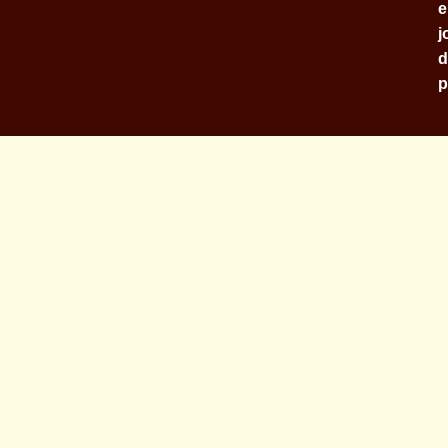
e
j
d
p