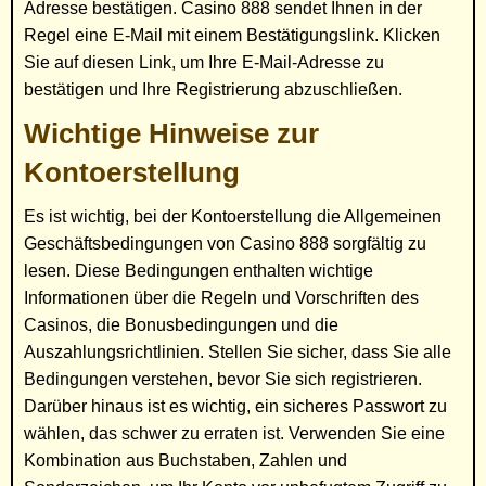
Adresse bestätigen. Casino 888 sendet Ihnen in der
Regel eine E-Mail mit einem Bestätigungslink. Klicken
Sie auf diesen Link, um Ihre E-Mail-Adresse zu
bestätigen und Ihre Registrierung abzuschließen.
Wichtige Hinweise zur
Kontoerstellung
Es ist wichtig, bei der Kontoerstellung die Allgemeinen
Geschäftsbedingungen von Casino 888 sorgfältig zu
lesen. Diese Bedingungen enthalten wichtige
Informationen über die Regeln und Vorschriften des
Casinos, die Bonusbedingungen und die
Auszahlungsrichtlinien. Stellen Sie sicher, dass Sie alle
Bedingungen verstehen, bevor Sie sich registrieren.
Darüber hinaus ist es wichtig, ein sicheres Passwort zu
wählen, das schwer zu erraten ist. Verwenden Sie eine
Kombination aus Buchstaben, Zahlen und