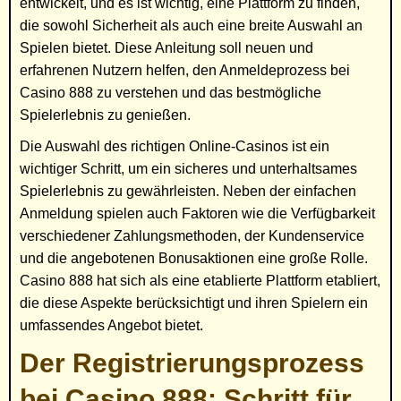
entwickelt, und es ist wichtig, eine Plattform zu finden,
die sowohl Sicherheit als auch eine breite Auswahl an
Spielen bietet. Diese Anleitung soll neuen und
erfahrenen Nutzern helfen, den Anmeldeprozess bei
Casino 888 zu verstehen und das bestmögliche
Spielerlebnis zu genießen.
Die Auswahl des richtigen Online-Casinos ist ein
wichtiger Schritt, um ein sicheres und unterhaltsames
Spielerlebnis zu gewährleisten. Neben der einfachen
Anmeldung spielen auch Faktoren wie die Verfügbarkeit
verschiedener Zahlungsmethoden, der Kundenservice
und die angebotenen Bonusaktionen eine große Rolle.
Casino 888 hat sich als eine etablierte Plattform etabliert,
die diese Aspekte berücksichtigt und ihren Spielern ein
umfassendes Angebot bietet.
Der Registrierungsprozess
bei Casino 888: Schritt für