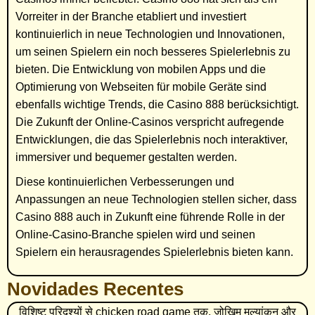
Vorreiter in der Branche etabliert und investiert
kontinuierlich in neue Technologien und Innovationen,
um seinen Spielern ein noch besseres Spielerlebnis zu
bieten. Die Entwicklung von mobilen Apps und die
Optimierung von Webseiten für mobile Geräte sind
ebenfalls wichtige Trends, die Casino 888 berücksichtigt.
Die Zukunft der Online-Casinos verspricht aufregende
Entwicklungen, die das Spielerlebnis noch interaktiver,
immersiver und bequemer gestalten werden.
Diese kontinuierlichen Verbesserungen und
Anpassungen an neue Technologien stellen sicher, dass
Casino 888 auch in Zukunft eine führende Rolle in der
Online-Casino-Branche spielen wird und seinen
Spielern ein herausragendes Spielerlebnis bieten kann.
Novidades Recentes
विशिष्ट परिदृश्यों से chicken road game तक, जोखिम मूल्यांकन और