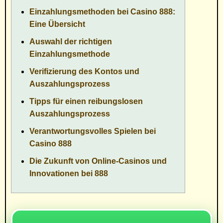
Einzahlungsmethoden bei Casino 888:
Eine Übersicht
Auswahl der richtigen
Einzahlungsmethode
Verifizierung des Kontos und
Auszahlungsprozess
Tipps für einen reibungslosen
Auszahlungsprozess
Verantwortungsvolles Spielen bei
Casino 888
Die Zukunft von Online-Casinos und
Innovationen bei 888