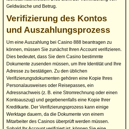
Geldwäsche und Betrug.
Verifizierung des Kontos
und Auszahlungsprozess
Um eine Auszahlung bei Casino 888 beantragen zu
können, müssen Sie zunächst Ihren Account verifizieren.
Dies bedeutet, dass Sie dem Casino bestimmte
Dokumente zusenden müssen, um Ihre Identität und Ihre
Adresse zu bestätigen. Zu den üblichen
Verifizierungsdokumenten gehören eine Kopie Ihres
Personalausweises oder Reisepasses, ein
Adressnachweis (z. B. eine Stromrechnung oder einen
Kontoauszug) und gegebenenfalls eine Kopie Ihrer
Kreditkarte. Der Verifizierungsprozess kann einige
Werktage dauern, da die Dokumente von einem
Mitarbeiter des Casinos überprüft werden müssen.
Sobald Ihr Account verifiziert ist, können Sie eine