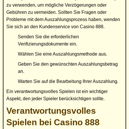
zu verwenden, um mögliche Verzögerungen oder
Gebühren zu vermeiden. Sollten Sie Fragen oder
Probleme mit dem Auszahlungsprozess haben, wenden
Sie sich an den Kundenservice von Casino 888.
Senden Sie die erforderlichen
Verifizierungsdokumente ein.
Wählen Sie eine Auszahlungsmethode aus.
Geben Sie den gewünschten Auszahlungsbetrag
an.
Warten Sie auf die Bearbeitung Ihrer Auszahlung.
Ein verantwortungsvolles Spielen ist ein wichtiger
Aspekt, den jeder Spieler berücksichtigen sollte.
Verantwortungsvolles
Spielen bei Casino 888