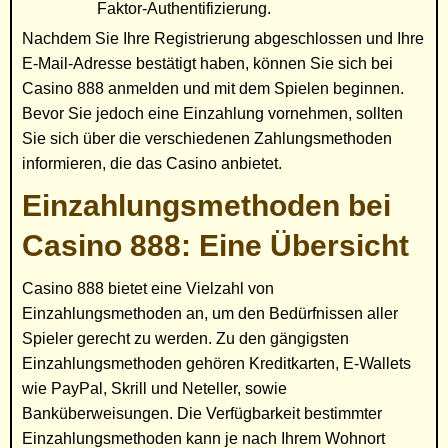
Faktor-Authentifizierung.
Nachdem Sie Ihre Registrierung abgeschlossen und Ihre
E-Mail-Adresse bestätigt haben, können Sie sich bei
Casino 888 anmelden und mit dem Spielen beginnen.
Bevor Sie jedoch eine Einzahlung vornehmen, sollten
Sie sich über die verschiedenen Zahlungsmethoden
informieren, die das Casino anbietet.
Einzahlungsmethoden bei
Casino 888: Eine Übersicht
Casino 888 bietet eine Vielzahl von
Einzahlungsmethoden an, um den Bedürfnissen aller
Spieler gerecht zu werden. Zu den gängigsten
Einzahlungsmethoden gehören Kreditkarten, E-Wallets
wie PayPal, Skrill und Neteller, sowie
Banküberweisungen. Die Verfügbarkeit bestimmter
Einzahlungsmethoden kann je nach Ihrem Wohnort