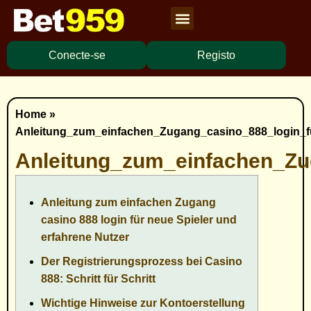
Cassino Ao Vivo
Caça Níqueis
Apostas Esportivas
Baixar Aplicativo
Conecte-se
Registo
Home
»
Anleitung_zum_einfachen_Zugang_casino_888_login_f
Anleitung_zum_einfachen_Zu
Anleitung zum einfachen Zugang
casino 888 login für neue Spieler und
erfahrene Nutzer
Der Registrierungsprozess bei Casino
888: Schritt für Schritt
Wichtige Hinweise zur Kontoerstellung