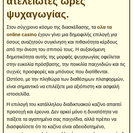
ατελείωτες ώρες
ψυχαγωγίας.
Στον σύγχρονο κόσμο της διασκέδασης, τα
ολα τα
online casino
έχουν γίνει μια δημοφιλής επιλογή για
όσους αναζητούν συγκίνηση και πιθανότητα κέρδους
από την άνεση του σπιτιού τους. Η αυξανόμενη
δημοτικότητα αυτής της μορφής ψυχαγωγίας οφείλεται
στην ευκολία πρόσβασης, την ποικιλία παιχνιδιών και τις
συχνές προσφορές και μπόνους που διατίθενται.
Ωστόσο, με την πληθώρα των διαθέσιμων πλατφορμών,
είναι σημαντικό να επιλέξετε μια αξιόπιστη και ασφαλή
ιστοσελίδα.
Η επιλογή του κατάλληλου διαδικτυακού καζίνο απαιτεί
προσοχή και έρευνα. Δεν αρκεί μόνο η δυνατότητα να
παίξετε τα αγαπημένα σας παιχνίδια, αλλά πρέπει να
διασφαλίσετε ότι το καζίνο είναι αδειοδοτημένο,