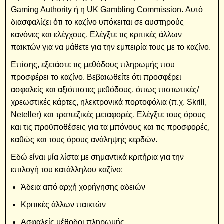
Gaming Authority ή η UK Gambling Commission. Αυτό
διασφαλίζει ότι το καζίνο υπόκειται σε αυστηρούς
κανόνες και ελέγχους. Ελέγξτε τις κριτικές άλλων
παικτών για να μάθετε για την εμπειρία τους με το καζίνο.
Επίσης, εξετάστε τις μεθόδους πληρωμής που
προσφέρει το καζίνο. Βεβαιωθείτε ότι προσφέρει
ασφαλείς και αξιόπιστες μεθόδους, όπως πιστωτικές/
χρεωστικές κάρτες, ηλεκτρονικά πορτοφόλια (π.χ. Skrill,
Neteller) και τραπεζικές μεταφορές. Ελέγξτε τους όρους
και τις προϋποθέσεις για τα μπόνους και τις προσφορές,
καθώς και τους όρους ανάληψης κερδών.
Εδώ είναι μία λίστα με σημαντικά κριτήρια για την
επιλογή του κατάλληλου καζίνο:
Άδεια από αρχή χορήγησης αδειών
Κριτικές άλλων παικτών
Ασφαλείς μέθοδοι πληρωμής