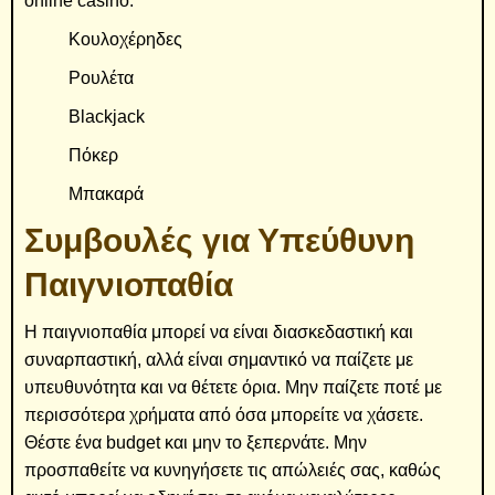
online casino:
Κουλοχέρηδες
Ρουλέτα
Blackjack
Πόκερ
Μπακαρά
Συμβουλές για Υπεύθυνη
Παιγνιοπαθία
Η παιγνιοπαθία μπορεί να είναι διασκεδαστική και
συναρπαστική, αλλά είναι σημαντικό να παίζετε με
υπευθυνότητα και να θέτετε όρια. Μην παίζετε ποτέ με
περισσότερα χρήματα από όσα μπορείτε να χάσετε.
Θέστε ένα budget και μην το ξεπερνάτε. Μην
προσπαθείτε να κυνηγήσετε τις απώλειές σας, καθώς