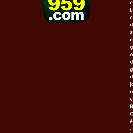
b
d
d
s
e
g
o
d
g
d
j
o
o
B
C
é
a