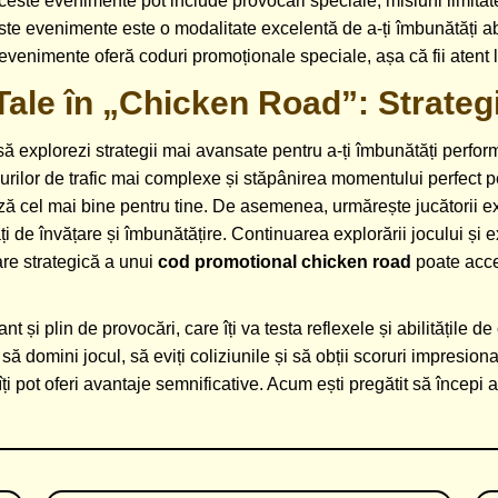
i. Aceste evenimente pot include provocări speciale, misiuni limita
ste evenimente este o modalitate excelentă de a-ți îmbunătăți abili
enimente oferă coduri promoționale speciale, așa că fii atent la
Tale în „Chicken Road”: Strateg
să explorezi strategii mai avansate pentru a-ți îmbunătăți perfor
urilor de trafic mai complexe și stăpânirea momentului perfect p
ază cel mai bine pentru tine. De asemenea, urmărește jucătorii expe
i de învățare și îmbunătățire. Continuarea explorării jocului și e
are strategică a unui
cod promotional chicken road
poate acce
 și plin de provocări, care îți va testa reflexele și abilitățile d
 să domini jocul, să eviți coliziunile și să obții scoruri impresion
i pot oferi avantaje semnificative. Acum ești pregătit să începi a