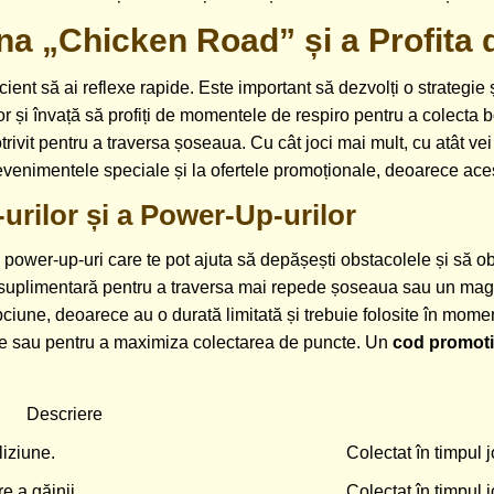
na „Chicken Road” și a Profita 
ient să ai reflexe rapide. Este important să dezvolți o strategie 
ilor și învață să profiți de momentele de respiro pentru a colecta
ivit pentru a traversa șoseaua. Cu cât joci mai mult, cu atât vei
la evenimentele speciale și la ofertele promoționale, deoarece aces
-urilor și a Power-Up-urilor
 power-up-uri care te pot ajuta să depășești obstacolele și să ob
eză suplimentară pentru a traversa mai repede șoseaua sau un ma
ciune, deoarece au o durată limitată și trebuie folosite în moment
cile sau pentru a maximiza colectarea de puncte. Un
cod promoti
Descriere
liziune.
Colectat în timpul 
e a găinii.
Colectat în timpul 