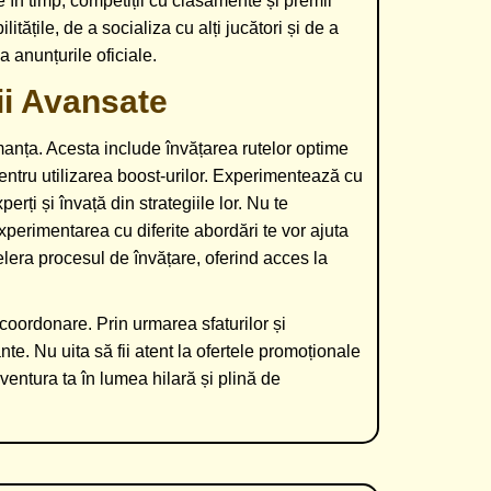
te în timp, competiții cu clasamente și premii
tățile, de a socializa cu alți jucători și de a
 anunțurile oficiale.
ii Avansate
manța. Acesta include învățarea rutelor optime
entru utilizarea boost-urilor. Experimentează cu
rți și învață din strategiile lor. Nu te
xperimentarea cu diferite abordări te vor ajuta
lera procesul de învățare, oferind acces la
e coordonare. Prin urmarea sfaturilor și
ante. Nu uita să fii atent la ofertele promoționale
ventura ta în lumea hilară și plină de