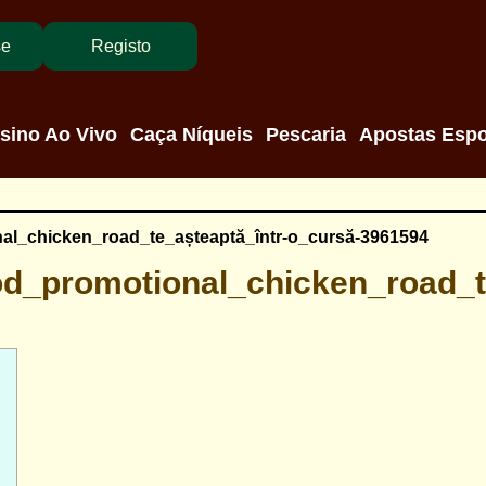
se
Registo
sino Ao Vivo
Caça Níqueis
Pescaria
Apostas Espo
nal_chicken_road_te_așteaptă_într-o_cursă-3961594
od_promotional_chicken_road_t