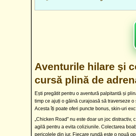
Aventurile hilare și 
cursă plină de adren
Ești pregătit pentru o aventură palpitantă și pli
timp ce ajuți o găină curajoasă să traverseze o
Acesta îți poate oferi puncte bonus, skin-uri ex
„Chicken Road” nu este doar un joc distractiv, ci 
agilă pentru a evita coliziunile. Colectarea boab
pericolele din jur. Fiecare rundă este o nouă op