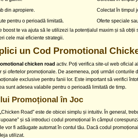
b din apropiere.
Colectat în timpul 
te pentru o perioadă limitată.
Oferte speciale sa
boost te va ajuta să le utilizezi la potențialul maxim și să obți
i cele mai eficiente strategii.
plici un Cod Promotional Chic
omotional chicken road
activ. Poți verifica site-ul web oficial 
 și ofertelor promoționale. De asemenea, poți urmări conturile de
onale exclusive pentru fanii lor. Este important să verifici înt
tea sunt adesea valabile pentru o perioadă limitată de timp.
lui Promoțional în Joc
Chicken Road” este de obicei simplu și intuitiv. În general, treb
upoane” și să introduci codul promoțional în câmpul corespunză
e vor fi adăugate automat în contul tău. Dacă codul promoțional 
eja utilizat.