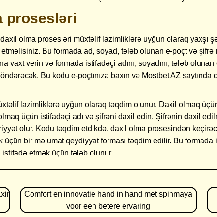
 prosesləri
il olma prosesləri müxtəlif lazimliklərə uyğun olaraq yaxşı şək
tməlisiniz. Bu formada ad, soyad, tələb olunan e-poçt və şifrə 
 vaxt verin və formada istifadəçi adını, soyadını, tələb olunan e
 göndərəcək. Bu kodu e-poçtınıza baxın və Mostbet AZ saytında d
təlif lazimliklərə uyğun olaraq təqdim olunur. Daxil olmaq üçün
lmaq üçün istifadəçi adı və şifrəni daxil edin. Şifrənin daxil ed
yyət olur. Kodu təqdim etdikdə, daxil olma prosesindən keçirə
k üçün bir məlumat qeydiyyat forması təqdim edilir. Bu formada 
 istifadə etmək üçün tələb olunur.
ximální_výhry_a_adrenalinové_zá
Comfort en innovatie hand in hand met spinmaya
voor een betere ervaring