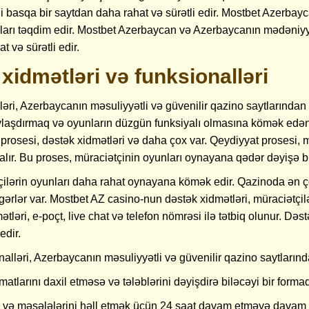
ini basqa bir saytdan daha rahat və sürətli edir. Mostbet Azerbay
arı təqdim edir. Mostbet Azerbaycan və Azerbaycanın mədəniyyəti 
 və sürətli edir.
idmətləri və funksionalləri
əri, Azerbaycanın məsuliyyətli və güvenilir qazino saytlarından b
aylaşdırmaq və oyunların düzgün funksiyalı olmasına kömək edən
prosesi, dəstək xidmətləri və daha çox var. Qeydiyyat prosesi, 
r alır. Bu proses, müraciətçinin oyunları oynayana qədər dəyişə bi
tçilərin oyunları daha rahat oynayana kömək edir. Qazinoda ən 
digərlər var. Mostbet AZ casino-nun dəstək xidmətləri, müraciətçi
ri, e-poçt, live chat və telefon nömrəsi ilə tətbiq olunur. Dəstə
edir.
lləri, Azerbaycanın məsuliyyətli və güvenilir qazino saytlarında
tlarını daxil etməsə və tələblərini dəyişdirə biləcəyi bir formada
nı və məsələlərini həll etmək üçün 24 saat davam etməyə davam 