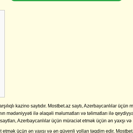
şılıqlı kazino saytıdır. Mostbet.az saytı, Azerbaycanlılar üçün
n mədəniyyəti ilə əlaqəli məlumatları və təlimatları ilə qeydiyy
saytları, Azerbaycanlılar üçün müraciət etmək üçün ən yaxşı və ə
 etmək üçün ən yaxşı və ən güvenli yolları təqdim edir. Mostbet.