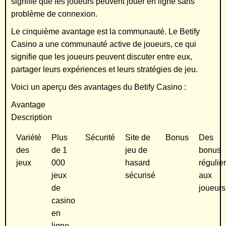
signifie que les joueurs peuvent jouer en ligne sans
problème de connexion.
Le cinquième avantage est la communauté. Le Betify
Casino a une communauté active de joueurs, ce qui
signifie que les joueurs peuvent discuter entre eux,
partager leurs expériences et leurs stratégies de jeu.
Voici un aperçu des avantages du Betify Casino :
Avantage
Description
Variété
Plus
Sécurité
Site de
Bonus
Des
des
de 1
jeu de
bonus
jeux
000
hasard
régulie
jeux
sécurisé
aux
de
joueurs
casino
en
ligne