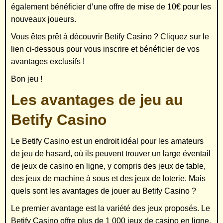
également bénéficier d’une offre de mise de 10€ pour les
nouveaux joueurs.
Vous êtes prêt à découvrir Betify Casino ? Cliquez sur le
lien ci-dessous pour vous inscrire et bénéficier de vos
avantages exclusifs !
Bon jeu !
Les avantages de jeu au
Betify Casino
Le Betify Casino est un endroit idéal pour les amateurs
de jeu de hasard, où ils peuvent trouver un large éventail
de jeux de casino en ligne, y compris des jeux de table,
des jeux de machine à sous et des jeux de loterie. Mais
quels sont les avantages de jouer au Betify Casino ?
Le premier avantage est la variété des jeux proposés. Le
Betify Casino offre plus de 1 000 jeux de casino en ligne,