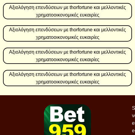
Αξιολόγηση επενδύσεων με thorfortune και μελλοντικές
χρηματοοικονομικές ευκαιρίες
Αξιολόγηση επενδύσεων με thorfortune και μελλοντικές
χρηματοοικονομικές ευκαιρίες
Αξιολόγηση επενδύσεων με thorfortune και μελλοντικές
χρηματοοικονομικές ευκαιρίες
Αξιολόγηση επενδύσεων με thorfortune και μελλοντικές
χρηματοοικονομικές ευκαιρίες
S
v
e