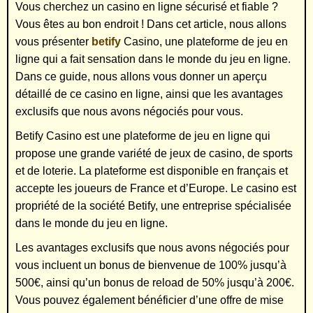
Vous cherchez un casino en ligne sécurisé et fiable ?
Vous êtes au bon endroit ! Dans cet article, nous allons
vous présenter
betify
Casino, une plateforme de jeu en
ligne qui a fait sensation dans le monde du jeu en ligne.
Dans ce guide, nous allons vous donner un aperçu
détaillé de ce casino en ligne, ainsi que les avantages
exclusifs que nous avons négociés pour vous.
Betify Casino est une plateforme de jeu en ligne qui
propose une grande variété de jeux de casino, de sports
et de loterie. La plateforme est disponible en français et
accepte les joueurs de France et d’Europe. Le casino est
propriété de la société Betify, une entreprise spécialisée
dans le monde du jeu en ligne.
Les avantages exclusifs que nous avons négociés pour
vous incluent un bonus de bienvenue de 100% jusqu’à
500€, ainsi qu’un bonus de reload de 50% jusqu’à 200€.
Vous pouvez également bénéficier d’une offre de mise