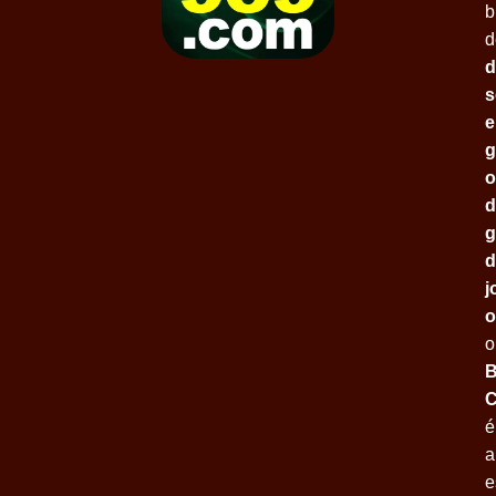
b
d
d
s
e
g
o
d
g
d
j
o
o
B
C
é
a
e