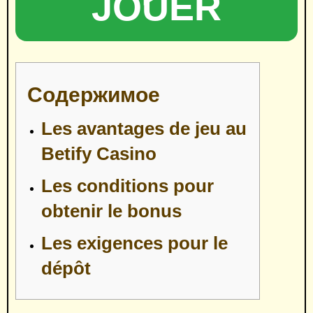
JOUER
Содержимое
Les avantages de jeu au
Betify Casino
Les conditions pour
obtenir le bonus
Les exigences pour le
dépôt