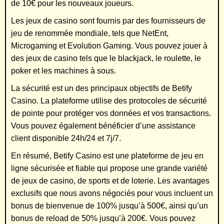
de 10€ pour les nouveaux joueurs.
Les jeux de casino sont fournis par des fournisseurs de
jeu de renommée mondiale, tels que NetEnt,
Microgaming et Evolution Gaming. Vous pouvez jouer à
des jeux de casino tels que le blackjack, le roulette, le
poker et les machines à sous.
La sécurité est un des principaux objectifs de Betify
Casino. La plateforme utilise des protocoles de sécurité
de pointe pour protéger vos données et vos transactions.
Vous pouvez également bénéficier d’une assistance
client disponible 24h/24 et 7j/7.
En résumé, Betify Casino est une plateforme de jeu en
ligne sécurisée et fiable qui propose une grande variété
de jeux de casino, de sports et de loterie. Les avantages
exclusifs que nous avons négociés pour vous incluent un
bonus de bienvenue de 100% jusqu’à 500€, ainsi qu’un
bonus de reload de 50% jusqu’à 200€. Vous pouvez