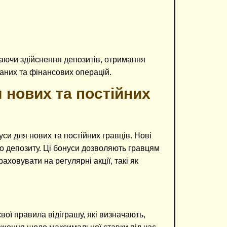
чаючи здійснення депозитів, отримання
даних та фінансових операцій.
я нових та постійних
уси для нових та постійних гравців. Нові
до депозиту. Ці бонуси дозволяють гравцям
аховувати на регулярні акції, такі як
ої правила відіграшу, які визначають,