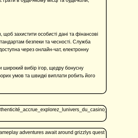
грати в будь-якому місці та будь-коли,
 щоб захистити особисті дані та фінансові
стандартам безпеки та чесності. Служба
 доступна через онлайн-чат, електронну
и широкий вибір ігор, щедру бонусну
озорих умов та швидкі виплати робить його
no_ohne_oasis_für_sicheres_S
thenticité_accrue_explorez_lunivers_du_casino_suisse_en_li
ameplay adventures await around grizzlys quest