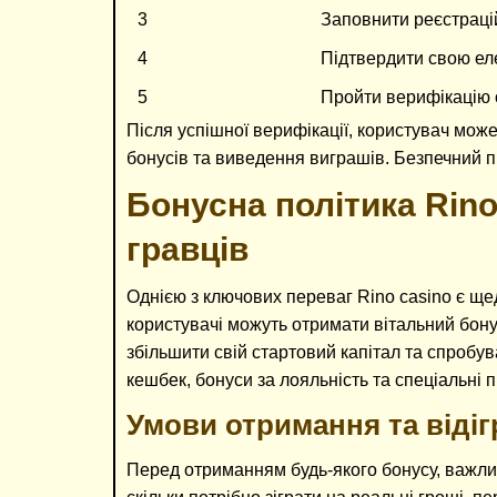
3
Заповнити реєстрац
4
Підтвердити свою ел
5
Пройти верифікацію 
Після успішної верифікації, користувач мож
бонусів та виведення виграшів. Безпечний пр
Бонусна політика Rino
гравців
Однією з ключових переваг Rino casino є щед
користувачі можуть отримати вітальний бону
збільшити свій стартовий капітал та спробува
кешбек, бонуси за лояльність та спеціальні п
Умови отримання та відіг
Перед отриманням будь-якого бонусу, важлив