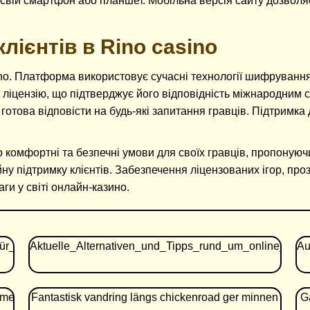
 свій смартфон або планшет. Мобільна версія сайту дозволяє 
лієнтів в Rino casino
ino. Платформа використовує сучасні технології шифрування,
є ліцензію, що підтверджує його відповідність міжнародним 
готова відповісти на будь-які запитання гравців. Підтримка
 комфортні та безпечні умови для своїх гравців, пропонуюч
йну підтримку клієнтів. Забезпечення ліцензованих ігор, пр
ги у світі онлайн-казино.
ür_entspanntes_Spielen_online_jetzt
Aktuelle_Alternativen_und_Tipps_rund_um_online_casi
Au
ng_med_chicken_road_game_casino_och
Fantastisk vandring längs chickenroad ger minnen
G