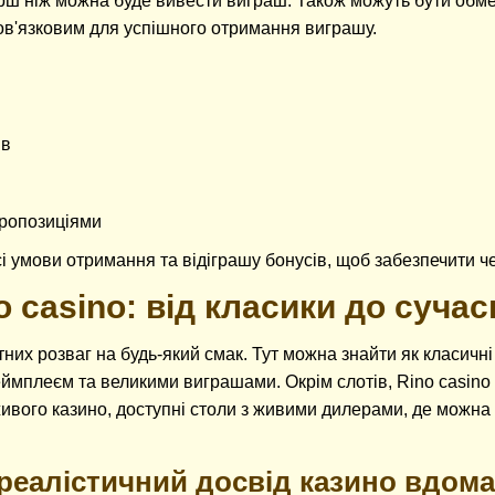
 перш ніж можна буде вивести виграш. Також можуть бути об
ов'язковим для успішного отримання виграшу.
ів
пропозиціями
і умови отримання та відіграшу бонусів, щоб забезпечити чес
o casino: від класики до суча
них розваг на будь-який смак. Тут можна знайти як класичні г
ймплеєм та великими виграшами. Окрім слотів, Rino casino пр
живого казино, доступні столи з живими дилерами, де можна
 реалістичний досвід казино вдома