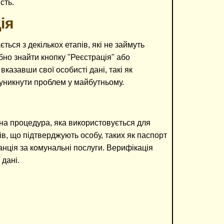
сть.
ія
ться з декількох етапів, які не займуть
бно знайти кнопку "Реєстрація" або
вказавши свої особисті дані, такі як
 уникнути проблем у майбутньому.
тна процедура, яка використовується для
ів, що підтверджують особу, таких як паспорт
нція за комунальні послуги. Верифікація
 дані.