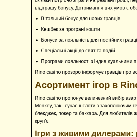
скільки потрібно зіграти на реальні гроші,
відіграшу бонусу. Дотримання цих умов є об
Вітальний бонус для нових гравців
Кешбек за програні кошти
Бонуси за лояльність для постійних гравц
Спеціальні акції до свят та подій
Програми лояльності з індивідуальними 
Rino casino прозоро інформує гравців про вс
Асортимент ігор в Rin
Rino casino пропонує величезний вибір азарт
Monkey, так і сучасні слоти з захоплюючим ге
блекджек, покер та баккара. Для любителів 
круп'є.
Ігри з живими дилерами: