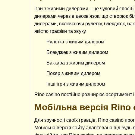
Ігри з живими дилерами – це чудовий спосіб 
дилерами через відеозв'язок, що створює бі
дилерами, включаючи рулетку, блекджек, бак
якістю графіки та звуку.
Рулетка з живим дилером
Блекджек з живим дилером
Баккара з живим дилером
Покер з живим дилером
Інші ігри з живим дилером
Rino casino постійно розширює асортимент 
Мобільна версія Rino 
Для зручності своїх гравців, Rino casino про
Мобільна версія сайту адаптована під будь-