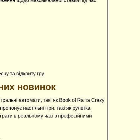
меження щодо максимальної ставки під час
ну та відкриту гру.
сних новинок
ральні автомати, такі як Book of Ra та Crazy
опонує настільні ігри, такі як рулетка,
 грати в реальному часі з професійними