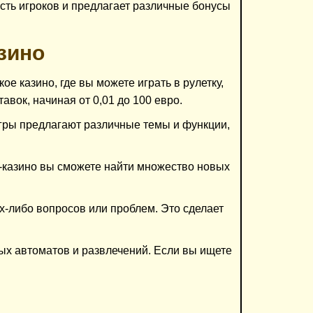
сть игроков и предлагает различные бонусы
зино
е казино, где вы можете играть в рулетку,
авок, начиная от 0,01 до 100 евро.
игры предлагают различные темы и функции,
йн-казино вы сможете найти множество новых
ких-либо вопросов или проблем. Это сделает
вых автоматов и развлечений. Если вы ищете