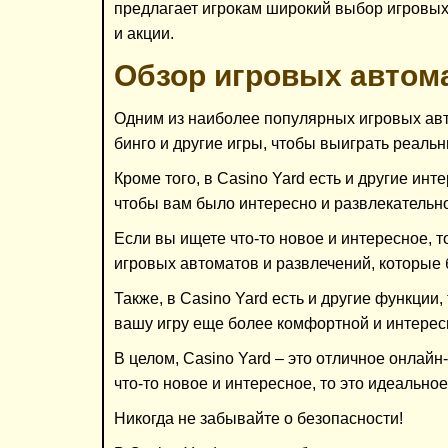
предлагает игрокам широкий выбор игровых 
и акции.
Обзор игровых автома
Одним из наиболее популярных игровых автом
бинго и другие игры, чтобы выиграть реальн
Кроме того, в Casino Yard есть и другие инте
чтобы вам было интересно и развлекательно
Если вы ищете что-то новое и интересное, т
игровых автоматов и развлечений, которые 
Также, в Casino Yard есть и другие функции,
вашу игру еще более комфортной и интерес
В целом, Casino Yard – это отличное онлай
что-то новое и интересное, то это идеальное
Никогда не забывайте о безопасности!