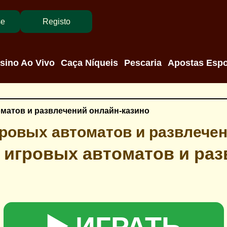
se
Registo
sino Ao Vivo
Caça Níqueis
Pescaria
Apostas Espo
оматов и развлечений онлайн-казино
игровых автоматов и развлече
р игровых автоматов и ра
▶️ ИГРАТЬ