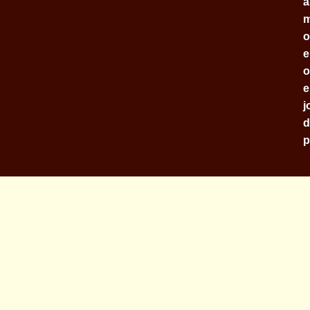
a
m
o
e
o
e
j
d
p