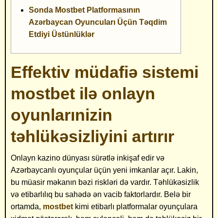
Sonda Mostbet Platformasının
Azərbaycan Oyuncuları Üçün Təqdim
Etdiyi Üstünlüklər
Effektiv müdafiə sistemi
mostbet ilə onlayn
oyunlarınizin
təhlükəsizliyini artırır
Onlayn kazino dünyası sürətlə inkişaf edir və
Azərbaycanlı oyunçular üçün yeni imkanlar açır. Lakin,
bu müasir məkanın bəzi riskləri də vardır. Təhlükəsizlik
və etibarlılıq bu sahədə ən vacib faktorlardır. Belə bir
ortamda,
mostbet
kimi etibarlı platformalar oyunçulara