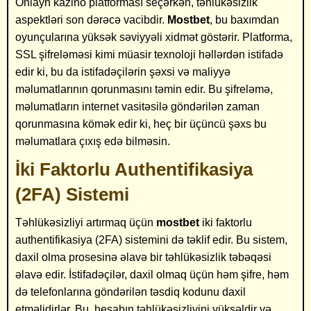
Onlayn kazino platforması seçərkən, təhlükəsizlik
aspektləri son dərəcə vacibdir.
Mostbet
, bu baxımdan
oyunçularına yüksək səviyyəli xidmət göstərir. Platforma,
SSL şifreləməsi kimi müasir texnoloji həllərdən istifadə
edir ki, bu da istifadəçilərin şəxsi və maliyyə
məlumatlarının qorunmasını təmin edir. Bu şifreləmə,
məlumatların internet vasitəsilə göndərilən zaman
qorunmasına kömək edir ki, heç bir üçüncü şəxs bu
məlumatlara çıxış edə bilməsin.
İki Faktorlu Authentifikasiya
(2FA) Sistemi
Təhlükəsizliyi artırmaq üçün
mostbet
iki faktorlu
authentifikasiya (2FA) sistemini də təklif edir. Bu sistem,
daxil olma prosesinə əlavə bir təhlükəsizlik təbəqəsi
əlavə edir. İstifadəçilər, daxil olmaq üçün həm şifre, həm
də telefonlarına göndərilən təsdiq kodunu daxil
etməlidirlər. Bu, hesabın təhlükəsizliyini yüksəldir və