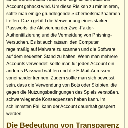
Account gehackt wird. Um diese Risiken zu minimieren,
sollte man einige grundlegende Sicherheitsmaßnahmen
treffen. Dazu gehört die Verwendung eines starken
Passworts, die Aktivierung der Zwei-Faktor-
Authentifizierung und die Vermeidung von Phishing-
Versuchen. Es ist auch ratsam, den Computer
regelmäßig auf Malware zu scannen und die Software
auf dem neuesten Stand zu halten. Wenn man mehrere
Accounts verwendet, sollte man für jeden Account ein
anderes Passwort wählen und die E-Mail-Adressen
voneinander trennen. Zudem sollte man sich bewusst
sein, dass die Verwendung von Bots oder Skripten, die
gegen die Nutzungsbedingungen des Spiels verstoßen,
schwerwiegende Konsequenzen haben kann. Im
schlimmsten Fall kann der Account dauerhaft gesperrt
werden.
Die Bedeutung von Transparenz