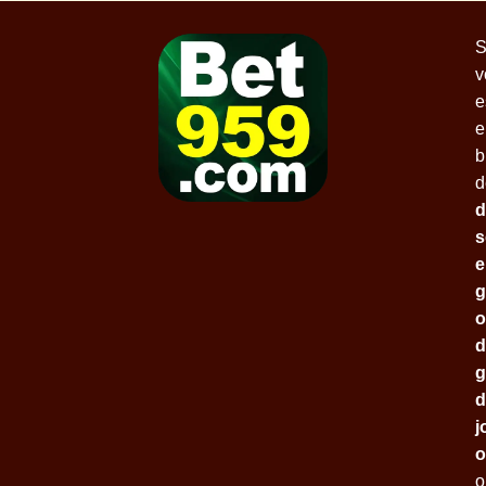
S
v
e
b
d
d
s
e
g
o
d
g
d
j
o
o