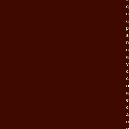
q
a
p
s
m
c
a
v
c
r
a
e
a
m
o