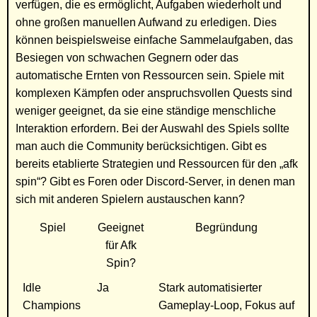
verfügen, die es ermöglicht, Aufgaben wiederholt und
ohne großen manuellen Aufwand zu erledigen. Dies
können beispielsweise einfache Sammelaufgaben, das
Besiegen von schwachen Gegnern oder das
automatische Ernten von Ressourcen sein. Spiele mit
komplexen Kämpfen oder anspruchsvollen Quests sind
weniger geeignet, da sie eine ständige menschliche
Interaktion erfordern. Bei der Auswahl des Spiels sollte
man auch die Community berücksichtigen. Gibt es
bereits etablierte Strategien und Ressourcen für den „afk
spin“? Gibt es Foren oder Discord-Server, in denen man
sich mit anderen Spielern austauschen kann?
Spiel
Geeignet
Begründung
für Afk
Spin?
Idle
Ja
Stark automatisierter
Champions
Gameplay-Loop, Fokus auf