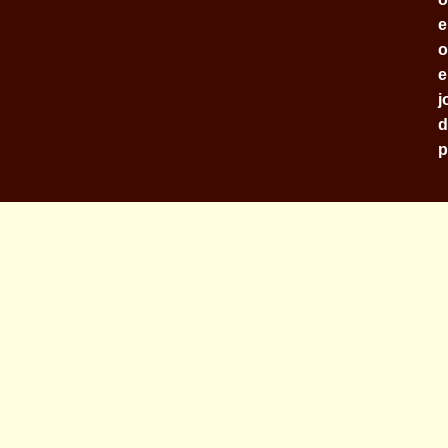
e
o
e
j
d
p