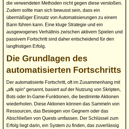
die verwendeten Methoden nicht gegen diese verstoßen.
Zudem sollte man sich bewusst sein, dass ein
übermäßiger Einsatz von Automatisierungen zu einem
Bann führen kann. Eine kluge Strategie und ein
ausgewogenes Verhältnis zwischen aktivem Spielen und
passivem Fortschritt sind daher entscheidend für den
langfristigen Erfolg.
Die Grundlagen des
automatisierten Fortschritts
Der automatisierte Fortschritt, oft im Zusammenhang mit
„afk spin“ genannt, basiert auf der Nutzung von Skripten,
Bots oder In-Game-Funktionen, die bestimmte Aktionen
wiederholen. Diese Aktionen können das Sammeln von
Ressourcen, das Besiegen von Gegnern oder das
Abschließen von Quests umfassen. Der Schlüssel zum
Erfolg liegt darin, ein System zu finden, das zuverlässig