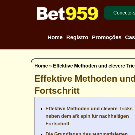
Conecte-
Home
Registro
Promoções
Cas
Home
»
Effektive Methoden und clevere Tric
Effektive Methoden und
Fortschritt
Effektive Methoden und clevere Tricks
neben dem afk spin für nachhaltigen
Fortschritt
Die Grundlagen des automatisierten