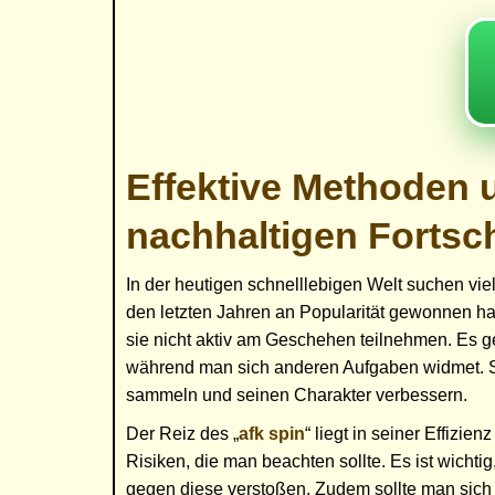
Effektive Methoden u
nachhaltigen Fortsch
In der heutigen schnelllebigen Welt suchen viel
den letzten Jahren an Popularität gewonnen hat
sie nicht aktiv am Geschehen teilnehmen. Es g
während man sich anderen Aufgaben widmet. S
sammeln und seinen Charakter verbessern.
Der Reiz des „
afk spin
“ liegt in seiner Effiz
Risiken, die man beachten sollte. Es ist wicht
gegen diese verstoßen. Zudem sollte man sich