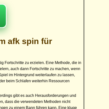
 afk spin für
g Fortschritte zu erzielen. Eine Methode, die in
ielern, auch dann Fortschritte zu machen, wenn
iel im Hintergrund weiterlaufen zu lassen,
der beim Schlafen weiterhin Ressourcen
llerdings gibt es auch Herausforderungen und
llen, dass die verwendeten Methoden nicht
ungen zu einem Bann führen kann. Eine kluge