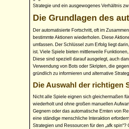
Strategie und ein ausgewogenes Verhältnis zwis
Die Grundlagen des aut
Der automatisierte Fortschritt, oft im Zusamme
bestimmte Aktionen wiederholen. Diese Aktio
umfassen. Der Schlüssel zum Erfolg liegt darin,
ist. Viele Spiele bieten mittlerweile Funktion
Diese sind speziell darauf ausgelegt, auch dann 
Verwendung von Bots oder Skripten, die gegen 
gründlich zu informieren und alternative Strateg
Die Auswahl der richtigen
Nicht alle Spiele eignen sich gleichermaßen für
wiederholt und ohne großen manuellen Aufwan
Gegnern oder das automatische Ernten von Res
eine ständige menschliche Interaktion erforder
Strategien und Ressourcen für den „afk spin“?