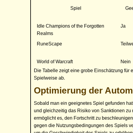
Spiel
Gee
Idle Champions of the Forgotten
Ja
Realms
RuneScape
Teilw
World of Warcraft
Nein
Die Tabelle zeigt eine grobe Einschätzung für 
Spielweise ab.
Optimierung der Autom
Sobald man ein geeignetes Spiel gefunden hat,
und gleichzeitig das Risiko von Sanktionen zu
ermöglicht es, den Fortschritt zu beschleunig
gegen die Nutzungsbedingungen des Spiels vers
um die Geschwindigkeit des Spiels zu erhöhen