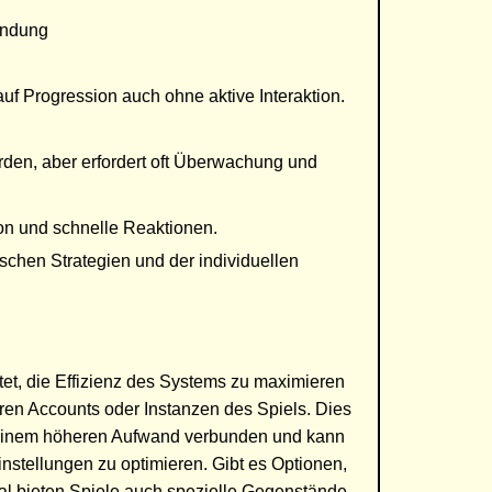
ndung
uf Progression auch ohne aktive Interaktion.
erden, aber erfordert oft Überwachung und
tion und schnelle Reaktionen.
schen Strategien und der individuellen
et, die Effizienz des Systems zu maximieren
ren Accounts oder Instanzen des Spiels. Dies
it einem höheren Aufwand verbunden und kann
nstellungen zu optimieren. Gibt es Optionen,
al bieten Spiele auch spezielle Gegenstände