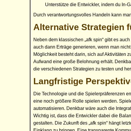
Unterstütze die Entwickler, indem du In-G
Durch verantwortungsvolles Handeln kann man d
Alternative Strategien f
Neben dem klassischen „afk spin“ gibt es auch 
auch dann Erträge generieren, wenn man nicht 
Möglichkeit besteht darin, sich auf Aktivitäte
Aufwand eine große Belohnung erhält. Denkbar 
die verschiedenen Strategien zu testen und her
Langfristige Perspekti
Die Technologie und die Spielerpräferenzen entw
eine noch größere Rolle spielen werden. Spiel
automatisieren. Denkbar wäre auch die Integrati
Wichtig ist, dass die Entwickler dabei die Bal
gestalten. Die Zukunft des „afk spin“ hängt letz
Einklang zu bringen. Eine transparente Kommun