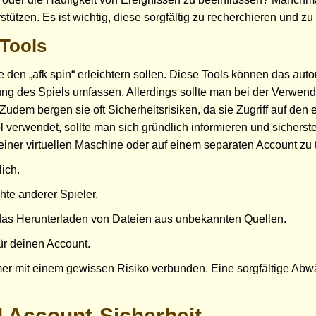
tützen. Es ist wichtig, diese sorgfältig zu recherchieren und zu
-Tools
die den „afk spin“ erleichtern sollen. Diese Tools können das a
des Spiels umfassen. Allerdings sollte man bei der Verwendung
Zudem bergen sie oft Sicherheitsrisiken, da sie Zugriff auf de
 verwendet, sollte man sich gründlich informieren und sicherst
n einer virtuellen Maschine oder auf einem separaten Account zu
lich.
te anderer Spieler.
das Herunterladen von Dateien aus unbekannten Quellen.
für deinen Account.
mer mit einem gewissen Risiko verbunden. Eine sorgfältige Abwä
Account-Sicherheit