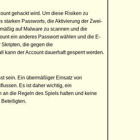
ccount gehackt wird. Um diese Risiken zu
 starken Passworts, die Aktivierung der Zwei-
elmäßig auf Malware zu scannen und die
ount ein anderes Passwort wählen und die E-
Skripten, die gegen die
 kann der Account dauerhaft gesperrt werden.
sst sein. Ein übermäßiger Einsatz von
lussen. Es ist daher wichtig, ein
h an die Regeln des Spiels halten und keine
 Beteiligten.