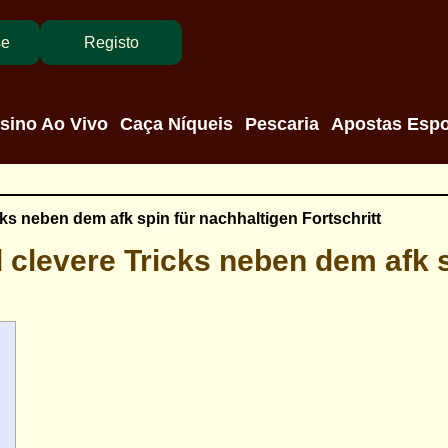
se
Registo
sino Ao Vivo
Caça Níqueis
Pescaria
Apostas Espo
ks neben dem afk spin für nachhaltigen Fortschritt
 clevere Tricks neben dem afk s