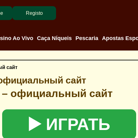
se
Registo
sino Ao Vivo
Caça Níqueis
Pescaria
Apostas Espo
ый сайт
 официальный сайт
e – официальный сайт
▶️ ИГРАТЬ