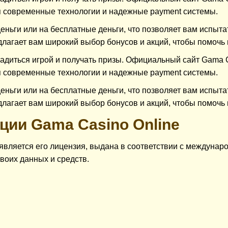
я современные технологии и надежные payment системы.
деньги или на бесплатные деньги, что позволяет вам испыт
агает вам широкий выбор бонусов и акций, чтобы помочь в
сладиться игрой и получать призы. Официальный сайт Gama 
я современные технологии и надежные payment системы.
деньги или на бесплатные деньги, что позволяет вам испыт
агает вам широкий выбор бонусов и акций, чтобы помочь в
ции Gama Casino Online
вляется его лицензия, выдана в соответствии с междунаро
своих данных и средств.