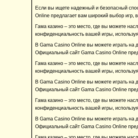
Если вы ищете надежный и безопасный спос
Online предлагает вам широкий выбор игр, в
Гама казино – это место, где вы можете на
конфиденциальность вашей игры, использу
В Gama Casino Online вы можете играть на 
Официальный сайт Gama Casino Online предл
Гама казино – это место, где вы можете на
конфиденциальность вашей игры, использу
В Gama Casino Online вы можете играть на 
Официальный сайт Gama Casino Online предл
Гама казино – это место, где вы можете на
конфиденциальность вашей игры, использу
В Gama Casino Online вы можете играть на 
Официальный сайт Gama Casino Online предл
Гама казино – это место, где вы можете на