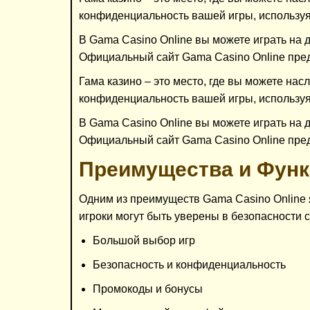
конфиденциальность вашей игры, использу
В Gama Casino Online вы можете играть на 
Официальный сайт Gama Casino Online предл
Гама казино – это место, где вы можете на
конфиденциальность вашей игры, использу
В Gama Casino Online вы можете играть на 
Официальный сайт Gama Casino Online предл
Преимущества и Функ
Одним из преимуществ Gama Casino Online я
игроки могут быть уверены в безопасности 
Большой выбор игр
Безопасность и конфиденциальность
Промокоды и бонусы