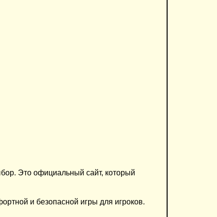
ыбор. Это официальный сайт, который
ортной и безопасной игры для игроков.