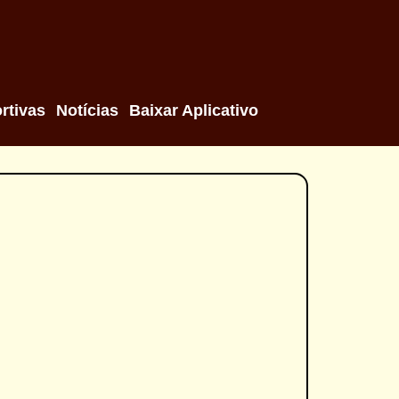
rtivas
Notícias
Baixar Aplicativo