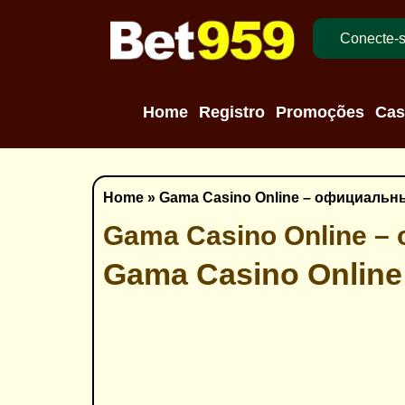
Conecte-
Home
Registro
Promoções
Cas
Home
»
Gama Casino Online – официальн
Gama Casino Online –
Gama Casino Onlin