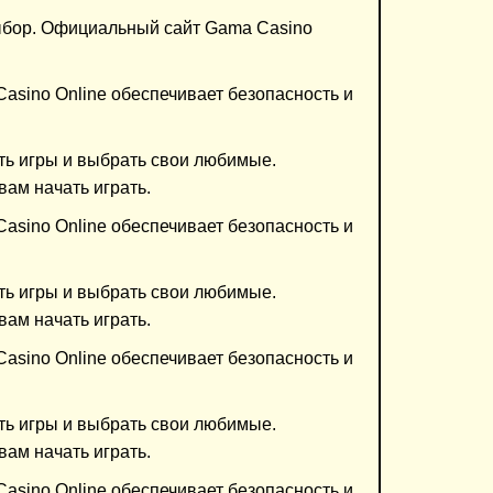
выбор. Официальный сайт Gama Casino
Casino Online обеспечивает безопасность и
ать игры и выбрать свои любимые.
ам начать играть.
Casino Online обеспечивает безопасность и
ать игры и выбрать свои любимые.
ам начать играть.
Casino Online обеспечивает безопасность и
ать игры и выбрать свои любимые.
ам начать играть.
Casino Online обеспечивает безопасность и