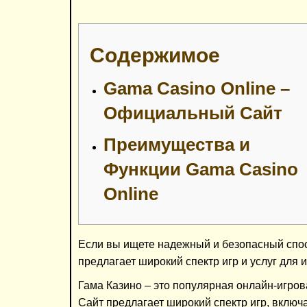
Содержимое
Gama Casino Online –
Официальный Сайт
Преимущества и
Функции Gama Casino
Online
Если вы ищете надежный и безопасный спосо
предлагает широкий спектр игр и услуг для и
Гама Казино – это популярная онлайн-игров
Сайт предлагает широкий спектр игр, включа