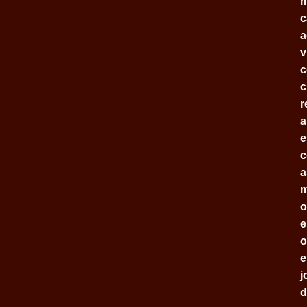
m
c
a
v
c
r
a
e
a
m
o
e
o
e
j
d