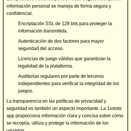
información personal se maneja de forma segura y
confidencial.
Encriptación SSL de 128 bits para proteger la
información transmitida.
Autenticación de dos factores para mayor
seguridad del acceso.
Licencias de juego válidas que garantizan la
legalidad de la plataforma.
Auditorías regulares por parte de terceros
independientes para verificar la integridad de los
juegos.
La transparencia en las políticas de privacidad y
seguridad es también un aspecto importante. La 1xslots
app proporciona información clara y concisa sobre cómo
se recopila, utiliza y protege la información de los
usuarios.