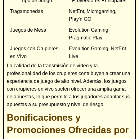
Tipo de Juego
Proveedores Principales
Tragamonedas
NetEnt, Microgaming,
Play'n GO
Juegos de Mesa
Evolution Gaming,
Pragmatic Play
Juegos con Crupieres
Evolution Gaming, NetEnt
en Vivo
Live
La calidad de la transmisión de video y la
profesionalidad de los crupieres contribuyen a crear una
experiencia de juego de alto nivel. Además, los juegos
con crupieres en vivo suelen ofrecer una amplia gama
de apuestas, lo que permite a los jugadores adaptar sus
apuestas a su presupuesto y nivel de riesgo.
Bonificaciones y
Promociones Ofrecidas por