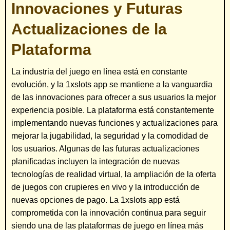
Innovaciones y Futuras
Actualizaciones de la
Plataforma
La industria del juego en línea está en constante
evolución, y la 1xslots app se mantiene a la vanguardia
de las innovaciones para ofrecer a sus usuarios la mejor
experiencia posible. La plataforma está constantemente
implementando nuevas funciones y actualizaciones para
mejorar la jugabilidad, la seguridad y la comodidad de
los usuarios. Algunas de las futuras actualizaciones
planificadas incluyen la integración de nuevas
tecnologías de realidad virtual, la ampliación de la oferta
de juegos con crupieres en vivo y la introducción de
nuevas opciones de pago. La 1xslots app está
comprometida con la innovación continua para seguir
siendo una de las plataformas de juego en línea más