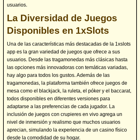
usuarios.
La Diversidad de Juegos
Disponibles en 1xSlots
Una de las características más destacadas de la 1xslots
app es la gran variedad de juegos que ofrece a sus
usuarios. Desde las tragamonedas más clásicas hasta
las opciones más innovadoras con temáticas variadas,
hay algo para todos los gustos. Además de las
tragamonedas, la plataforma también ofrece juegos de
mesa como el blackjack, la ruleta, el póker y el baccarat,
todos disponibles en diferentes versiones para
adaptarse a las preferencias de cada jugador. La
inclusión de juegos con crupieres en vivo agrega un
nivel de inmersión y realismo que muchos usuarios
aprecian, simulando la experiencia de un casino físico
desde la comodidad de su hogar.