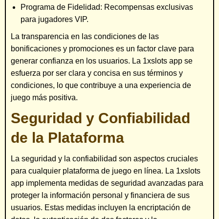
Programa de Fidelidad: Recompensas exclusivas
para jugadores VIP.
La transparencia en las condiciones de las
bonificaciones y promociones es un factor clave para
generar confianza en los usuarios. La 1xslots app se
esfuerza por ser clara y concisa en sus términos y
condiciones, lo que contribuye a una experiencia de
juego más positiva.
Seguridad y Confiabilidad
de la Plataforma
La seguridad y la confiabilidad son aspectos cruciales
para cualquier plataforma de juego en línea. La 1xslots
app implementa medidas de seguridad avanzadas para
proteger la información personal y financiera de sus
usuarios. Estas medidas incluyen la encriptación de