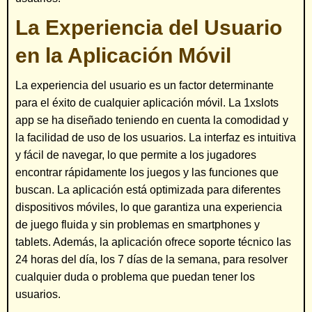
La Experiencia del Usuario
en la Aplicación Móvil
La experiencia del usuario es un factor determinante
para el éxito de cualquier aplicación móvil. La 1xslots
app se ha diseñado teniendo en cuenta la comodidad y
la facilidad de uso de los usuarios. La interfaz es intuitiva
y fácil de navegar, lo que permite a los jugadores
encontrar rápidamente los juegos y las funciones que
buscan. La aplicación está optimizada para diferentes
dispositivos móviles, lo que garantiza una experiencia
de juego fluida y sin problemas en smartphones y
tablets. Además, la aplicación ofrece soporte técnico las
24 horas del día, los 7 días de la semana, para resolver
cualquier duda o problema que puedan tener los
usuarios.