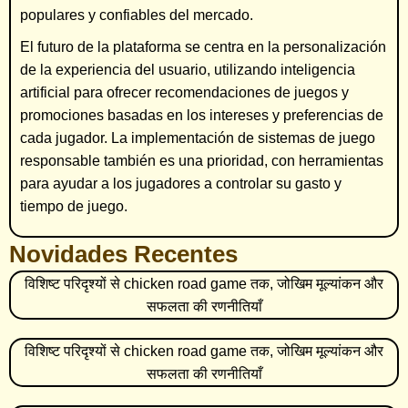
populares y confiables del mercado.
El futuro de la plataforma se centra en la personalización
de la experiencia del usuario, utilizando inteligencia
artificial para ofrecer recomendaciones de juegos y
promociones basadas en los intereses y preferencias de
cada jugador. La implementación de sistemas de juego
responsable también es una prioridad, con herramientas
para ayudar a los jugadores a controlar su gasto y
tiempo de juego.
Novidades Recentes
विशिष्ट परिदृश्यों से chicken road game तक, जोखिम मूल्यांकन और
सफलता की रणनीतियाँ
विशिष्ट परिदृश्यों से chicken road game तक, जोखिम मूल्यांकन और
सफलता की रणनीतियाँ