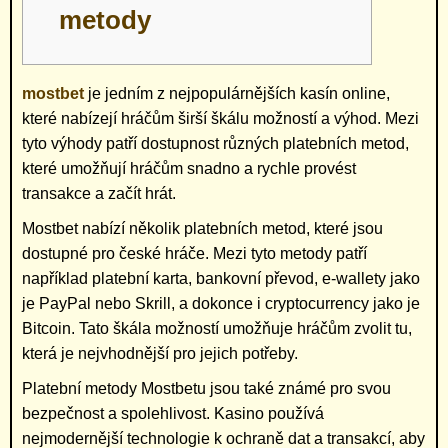
metody
mostbet
je jedním z nejpopulárnějších kasín online,
které nabízejí hráčům širší škálu možností a výhod. Mezi
tyto výhody patří dostupnost různých platebních metod,
které umožňují hráčům snadno a rychle provést
transakce a začít hrát.
Mostbet nabízí několik platebních metod, které jsou
dostupné pro české hráče. Mezi tyto metody patří
například platební karta, bankovní převod, e-wallety jako
je PayPal nebo Skrill, a dokonce i cryptocurrency jako je
Bitcoin. Tato škála možností umožňuje hráčům zvolit tu,
která je nejvhodnější pro jejich potřeby.
Platební metody Mostbetu jsou také známé pro svou
bezpečnost a spolehlivost. Kasino používá
nejmodernější technologie k ochraně dat a transakcí, aby