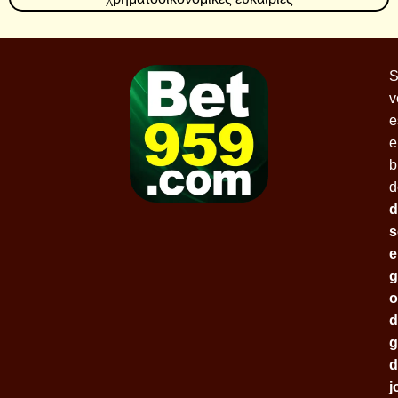
S
v
e
b
d
d
s
e
g
o
d
g
d
j