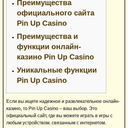
Преимущества
официального сайта
Pin Up Casino
Преимущества и
функции онлайн-
казино Pin Up Casino
Уникальные функции
Pin Up Casino
Если вы ищете надежное и развлекательное онлайн-
казино, то Pin Up Casino – ваш выбор. Это
официальный сайт, где вы можете играть в игры с
любым устройством, связанным с интернетом.