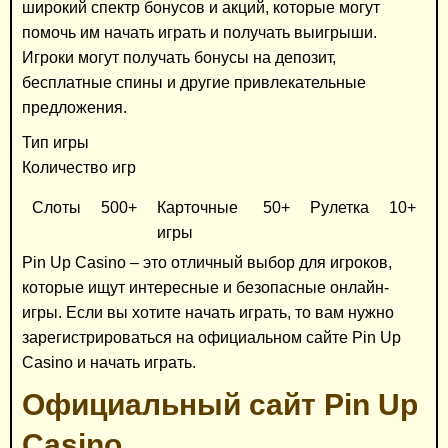
широкий спектр бонусов и акций, которые могут
помочь им начать играть и получать выигрыши.
Игроки могут получать бонусы на депозит,
бесплатные спины и другие привлекательные
предложения.
Тип игры
Количество игр
Слоты
500+
Карточные
50+
Рулетка
10+
игры
Pin Up Casino – это отличный выбор для игроков,
которые ищут интересные и безопасные онлайн-
игры. Если вы хотите начать играть, то вам нужно
зарегистрироваться на официальном сайте Pin Up
Casino и начать играть.
Официальный сайт Pin Up
Casino