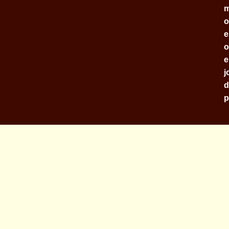
m
o
e
o
e
j
d
p