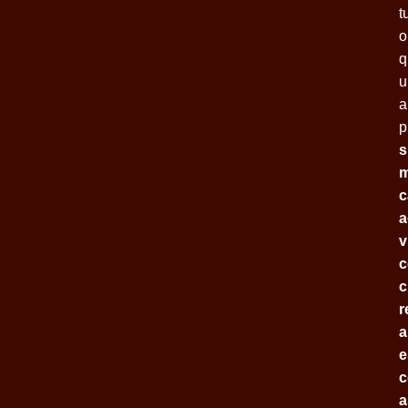
t
o
q
a
p
s
m
c
a
v
c
r
a
e
a