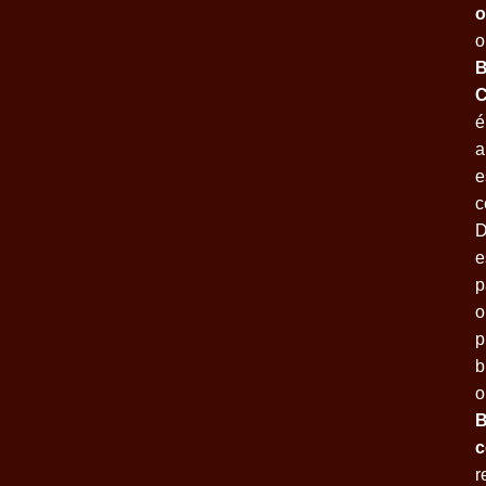
o
o
B
C
é
a
e
c
D
e
p
o
p
b
o
B
r