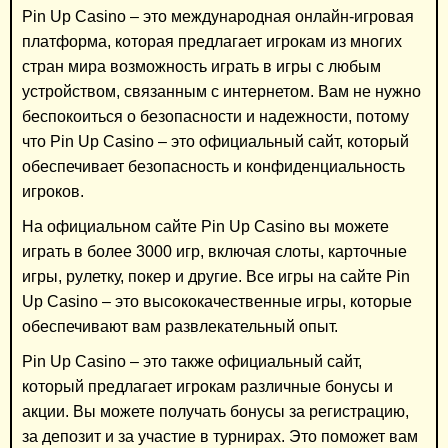
Pin Up Casino – это международная онлайн-игровая
платформа, которая предлагает игрокам из многих
стран мира возможность играть в игры с любым
устройством, связанным с интернетом. Вам не нужно
беспокоиться о безопасности и надежности, потому
что Pin Up Casino – это официальный сайт, который
обеспечивает безопасность и конфиденциальность
игроков.
На официальном сайте Pin Up Casino вы можете
играть в более 3000 игр, включая слоты, карточные
игры, рулетку, покер и другие. Все игры на сайте Pin
Up Casino – это высококачественные игры, которые
обеспечивают вам развлекательный опыт.
Pin Up Casino – это также официальный сайт,
который предлагает игрокам различные бонусы и
акции. Вы можете получать бонусы за регистрацию,
за депозит и за участие в турнирах. Это поможет вам