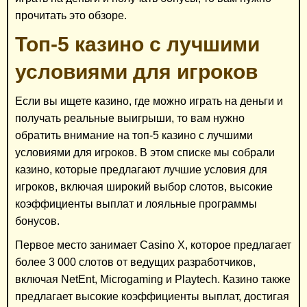
прочитать это обзоре.
Топ-5 казино с лучшими
условиями для игроков
Если вы ищете казино, где можно играть на деньги и
получать реальные выигрыши, то вам нужно
обратить внимание на топ-5 казино с лучшими
условиями для игроков. В этом списке мы собрали
казино, которые предлагают лучшие условия для
игроков, включая широкий выбор слотов, высокие
коэффициенты выплат и лояльные программы
бонусов.
Первое место занимает Casino X, которое предлагает
более 3 000 слотов от ведущих разработчиков,
включая NetEnt, Microgaming и Playtech. Казино также
предлагает высокие коэффициенты выплат, достигая