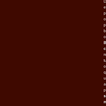
D
e
p
o
p
b
o
B
r
t
o
q
a
p
s
m