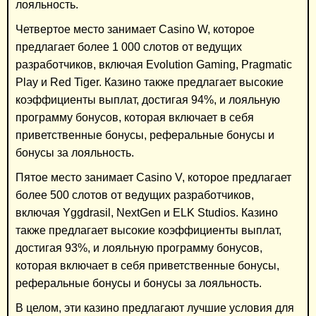
лояльность.
Четвертое место занимает Casino W, которое
предлагает более 1 000 слотов от ведущих
разработчиков, включая Evolution Gaming, Pragmatic
Play и Red Tiger. Казино также предлагает высокие
коэффициенты выплат, достигая 94%, и лояльную
программу бонусов, которая включает в себя
приветственные бонусы, реферальные бонусы и
бонусы за лояльность.
Пятое место занимает Casino V, которое предлагает
более 500 слотов от ведущих разработчиков,
включая Yggdrasil, NextGen и ELK Studios. Казино
также предлагает высокие коэффициенты выплат,
достигая 93%, и лояльную программу бонусов,
которая включает в себя приветственные бонусы,
реферальные бонусы и бонусы за лояльность.
В целом, эти казино предлагают лучшие условия для