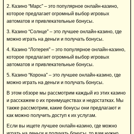
2. Казино “Марс” – это популярное онлайн-казино,
которое предлагает огромный выбор игровых
автоматов и привлекательные бонусы.
3. Казино “Солнце” – это лучшее онлайн-казино, где
можно играть на деньги и получать бонусы.
4. Казино “Лотерея” – это популярное онлайн-казино,
которое предлагает огромный выбор игровых
автоматов и привлекательные бонусы.
5. Казино “Корона” – это лучшее онлайн-казино, где
можно играть на деньги и получать бонусы.
В этом обзоре мы рассмотрим каждый из этих казино
и расскажем о их преимуществах и недостатках. Мы
также рассмотрим, какие бонусы они предлагают и
как можно получить доступ к их услугам.
Если вы ищете лучшее онлайн-казино, где можно
играть на деньги и получать бонусы, то вам нужно