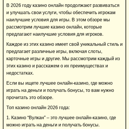
В 2026 году казино онлайн продолжают развиваться
и улучшать свои услуги, чтобы обеспечить игрокам
наилучшие условия для игры. В этом обзоре мы
рассмотрим лучшие казино онлайн, которые
предлагают наилучшие условия для игроков.
Каждое из этих казино имеет свой уникальный стиль и
предлагает различные игры, включая слоты,
карточные игры и другие. Мы рассмотрим каждый из
этих казино и расскажем о их преимуществах и
недостатках.
Если вы ищете лучшее онлайн-казино, где можно
играть на деньги и получать бонусы, то вам нужно
прочитать это обзоре.
Топ казино онлайн 2026 года:
1. Казино “Вулкан” – это лучшее онлайн-казино, где
можно играть на деньги и получать бонусы.