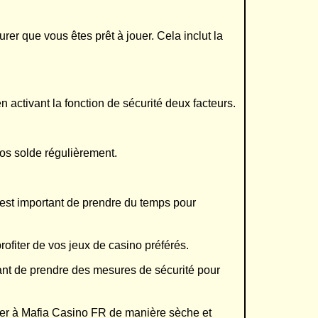
rer que vous êtes prêt à jouer. Cela inclut la
n activant la fonction de sécurité deux facteurs.
 vos solde régulièrement.
Il est important de prendre du temps pour
ofiter de vos jeux de casino préférés.
rtant de prendre des mesures de sécurité pour
cter à Mafia Casino FR de manière sèche et