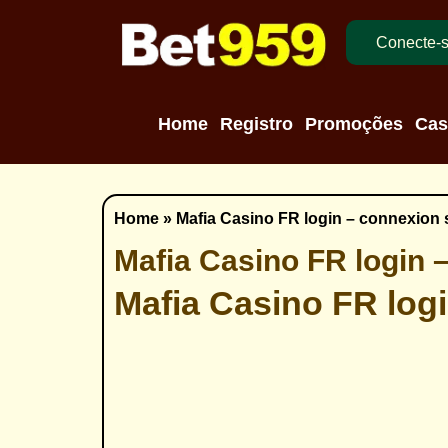
Conecte-
Home
Registro
Promoções
Cas
Home
»
Mafia Casino FR login – connexion 
Mafia Casino FR login 
Mafia Casino FR logi