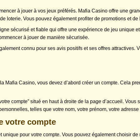
encer à jouer à vos jeux préférés. Mafia Casino offre une gran
de loterie. Vous pouvez également profiter de promotions et de 
ne sécurisé et fiable qui offre une expérience de jeu unique et
ommencer à jouer de manière sècurisée.
également connu pour ses avis positifs et ses offres attractives.
la Mafia Casino, vous devez d’abord créer un compte. Cela pre
otre compte” situé en haut à droite de la page d’accueil. Vous 
ersonnelles, telles que votre nom, votre prénom, votre adresse 
de votre compte
t et unique pour votre compte. Vous pouvez également choisir de 