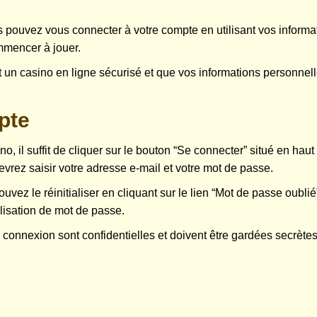
s pouvez vous connecter à votre compte en utilisant vos inform
ommencer à jouer.
st un casino en ligne sécurisé et que vos informations personne
pte
 il suffit de cliquer sur le bouton “Se connecter” situé en haut
vrez saisir votre adresse e-mail et votre mot de passe.
uvez le réinitialiser en cliquant sur le lien “Mot de passe oubl
alisation de mot de passe.
e connexion sont confidentielles et doivent être gardées secrètes