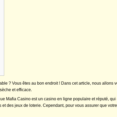
able ? Vous êtes au bon endroit ! Dans cet article, nous allons 
èche et efficace.
ue Mafia Casino est un casino en ligne populaire et réputé, qui 
et des jeux de loterie. Cependant, pour vous assurer que votre 