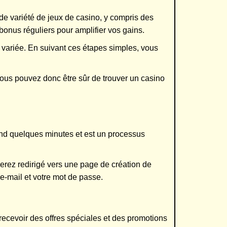
de variété de jeux de casino, y compris des
bonus réguliers pour amplifier vos gains.
 variée. En suivant ces étapes simples, vous
 Vous pouvez donc être sûr de trouver un casino
nd quelques minutes et est un processus
serez redirigé vers une page de création de
e-mail et votre mot de passe.
recevoir des offres spéciales et des promotions