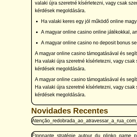
valaki újra szeretné kísérletezni, vagy csak sz
kérdések megoldására.
Ha valaki keres egy jól működő online magya
A magyar online casino online játékokkal, a
A magyar online casino no deposit bonus se
A magyar online casino támogatásával és segít
Ha valaki újra szeretné kísérletezni, vagy csak
kérdések megoldására.
A magyar online casino támogatásával és segít
Ha valaki újra szeretné kísérletezni, vagy csak
kérdések megoldására.
Novidades Recentes
Atenção_redobrada_ao_atravessar_a_rua_com_
Étonnante_stratégie_autour_du_plinko_game_p