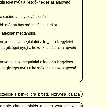
egítséget nyújt a kezdőknek és az alapvető
e casino a helyes választás.
obb módon használhatják a játékot.
 játékban megtanulni.
nyebb lesz megtalálni a legjobb kiegyletét.
no segítséget nyújt a kezdőknek és az alapvető
nyebb lesz megtalálni a legjobb kiegyletét.
no segítséget nyújt a kezdőknek és az alapvető
idad_y_reflejos_en_carrete
częście_i_plinko_gra_prosta_rozrywka_dająca_olbrzymie_e
06
orable_chaos_unfolds_guiding_your_chicken_across_the_hect