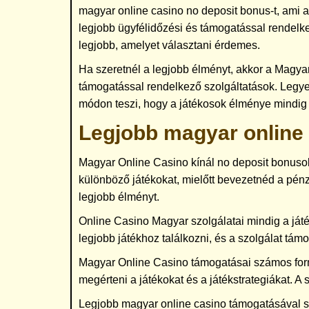
magyar online casino no deposit bonus-t, ami a
legjobb ügyfélidőzési és támogatással rendelke
legjobb, amelyet választani érdemes.
Ha szeretnél a legjobb élményt, akkor a Magyar 
támogatással rendelkező szolgáltatások. Legye
módon teszi, hogy a játékosok élménye mindig 
Legjobb magyar online
Magyar Online Casino kínál no deposit bonusok
különböző játékokat, mielőtt bevezetnéd a pénze
legjobb élményt.
Online Casino Magyar szolgálatai mindig a já
legjobb játékhoz találkozni, és a szolgálat tám
Magyar Online Casino támogatásai számos form
megérteni a játékokat és a játékstrategiákat. A
Legjobb magyar online casino támogatásával sz