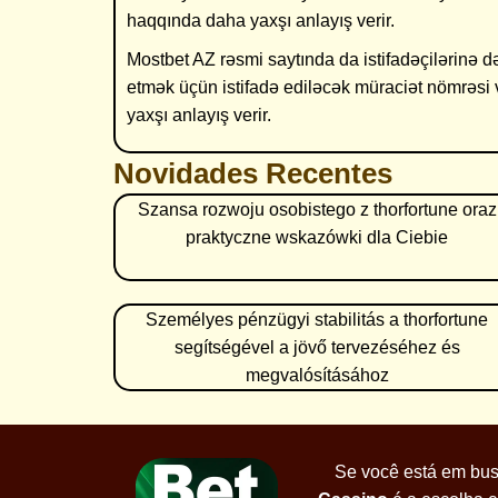
haqqında daha yaxşı anlayış verir.
Mostbet AZ rəsmi saytında da istifadəçilərinə d
etmək üçün istifadə ediləcək müraciət nömrəsi və
yaxşı anlayış verir.
Novidades Recentes
Szansa rozwoju osobistego z thorfortune oraz
praktyczne wskazówki dla Ciebie
Személyes pénzügyi stabilitás a thorfortune
segítségével a jövő tervezéséhez és
megvalósításához
Se você está em bu