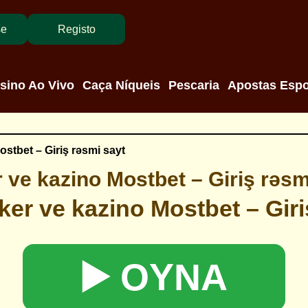
se
Registo
sino Ao Vivo
Caça Níqueis
Pescaria
Apostas Espo
stbet – Giriş rəsmi sayt
ve kazino Mostbet – Giriş rəsm
er ve kazino Mostbet – Giri
▶️ OYNA