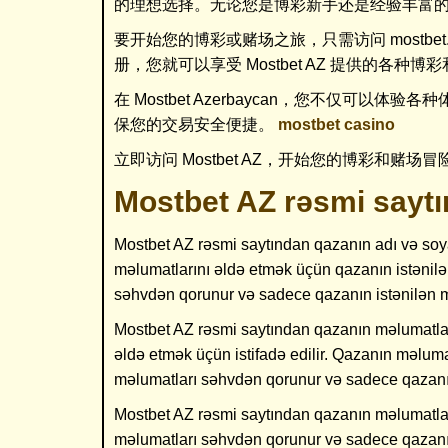
的理想选择。无论您是博彩新手还是经验丰富的玩家，
要开始您的博彩或赌场之旅，只需访问 mostbet.c
册，您就可以享受 Mostbet AZ 提供的各种
在 Mostbet Azerbaycan，您不仅可
保您的交易安全便捷。
mostbet casino
立即访问 Mostbet AZ，开始您的博彩和赌场冒
Mostbet AZ rəsmi saytı
Mostbet AZ rəsmi saytından qazanın adı və so
məlumatlarını əldə etmək üçün qazanın istənilən
səhvdən qorunur və sadece qazanın istənilən mə
Mostbet AZ rəsmi saytından qazanın məlumatlar
əldə etmək üçün istifadə edilir. Qazanın məluma
məlumatları səhvdən qorunur və sadece qazanın 
Mostbet AZ rəsmi saytından qazanın məlumatları
məlumatları səhvdən qorunur və sadece qazanın