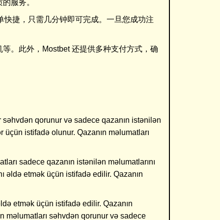
优质的服务。
yat 过程简单快捷，只需几分钟即可完成。一旦您成功注
机等。此外，Mostbet 还提供多种支付方式，确
r səhvdən qorunur və sadece qazanın istənilən
r üçün istifadə olunur. Qazanın məlumatları
ları sadece qazanın istənilən məlumatlarını
 əldə etmək üçün istifadə edilir. Qazanın
də etmək üçün istifadə edilir. Qazanın
nın məlumatları səhvdən qorunur və sadece