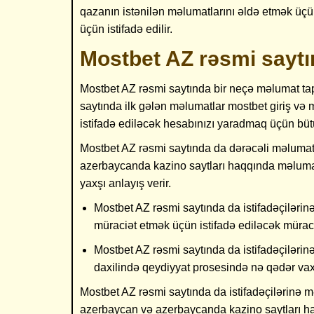
qazanın istənilən məlumatlarını əldə etmək üçü
üçün istifadə edilir.
Mostbet AZ rəsmi saytın
Mostbet AZ rəsmi saytında bir neçə məlumat tapa
saytında ilk gələn məlumatlar mostbet giriş və
istifadə ediləcək hesabınızı yaradmaq üçün bütü
Mostbet AZ rəsmi saytında da dərəcəli məlumatl
azerbaycanda kazino saytları haqqında məlumatla
yaxşı anlayış verir.
Mostbet AZ rəsmi saytında da istifadəçilərin
müraciət etmək üçün istifadə ediləcək müraciə
Mostbet AZ rəsmi saytında da istifadəçilərin
daxilində qeydiyyat prosesində nə qədər vaxt 
Mostbet AZ rəsmi saytında da istifadəçilərinə 
azerbaycan və azerbaycanda kazino saytları haqq