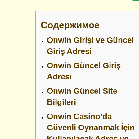
Содержимое
Onwin Girişi ve Güncel
Giriş Adresi
Onwin Güncel Giriş
Adresi
Onwin Güncel Site
Bilgileri
Onwin Casino’da
Güvenli Oynanmak İçin
Kullanılacak Adres ve