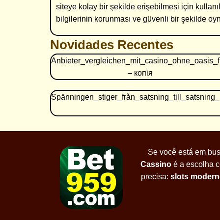
siteye kolay bir şekilde erişebilmesi için kullan
bilgilerinin korunması ve güvenli bir şekilde oyn
Novidades Recentes
Anbieter_vergleichen_mit_casino_ohne_oasis_f
– копія
Spänningen_stiger_från_satsning_till_satsni
Se você está em bu
Cassino
é a escolha c
precisa:
slots modern