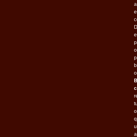
a
e
c
D
e
p
o
p
b
o
B
r
t
o
q
a