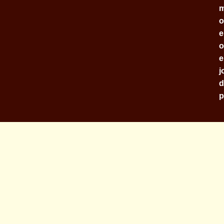
m
o
e
o
e
j
d
p