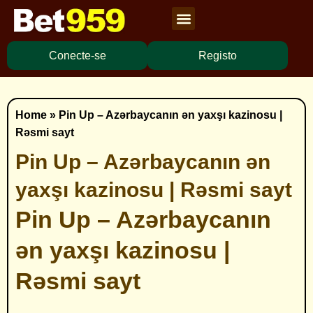
Cassino Ao Vivo
Caça Níqueis
Apostas Esportivas
Baixar Aplicativo
Conecte-se
Registo
Home
»
Pin Up – Azərbaycanın ən yaxşı kazinosu |
Rəsmi sayt
Pin Up – Azərbaycanın ən
yaxşı kazinosu | Rəsmi sayt
Pin Up – Azərbaycanın
ən yaxşı kazinosu |
Rəsmi sayt