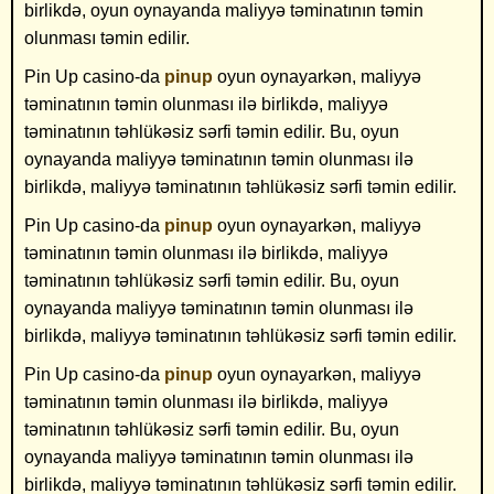
birlikdə, oyun oynayanda maliyyə təminatının təmin
olunması təmin edilir.
Pin Up casino-da
pinup
oyun oynayarkən, maliyyə
təminatının təmin olunması ilə birlikdə, maliyyə
təminatının təhlükəsiz sərfi təmin edilir. Bu, oyun
oynayanda maliyyə təminatının təmin olunması ilə
birlikdə, maliyyə təminatının təhlükəsiz sərfi təmin edilir.
Pin Up casino-da
pinup
oyun oynayarkən, maliyyə
təminatının təmin olunması ilə birlikdə, maliyyə
təminatının təhlükəsiz sərfi təmin edilir. Bu, oyun
oynayanda maliyyə təminatının təmin olunması ilə
birlikdə, maliyyə təminatının təhlükəsiz sərfi təmin edilir.
Pin Up casino-da
pinup
oyun oynayarkən, maliyyə
təminatının təmin olunması ilə birlikdə, maliyyə
təminatının təhlükəsiz sərfi təmin edilir. Bu, oyun
oynayanda maliyyə təminatının təmin olunması ilə
birlikdə, maliyyə təminatının təhlükəsiz sərfi təmin edilir.