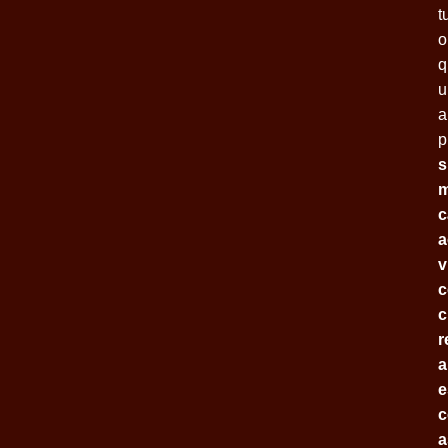
t
o
q
a
p
s
m
c
a
v
c
r
a
e
a