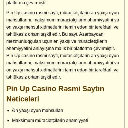
platforma çevirmiştir.
Pin Up casino rəsmi saytı, müraciətçilərin ən yaxşı oyun
məhsullarını, maksimum müraciətçilərin əhəmiyyətini və
ən yaxşı məhsul xidmətlərini təmin edən bir tərəfdarlı və
təhlükəsiz ortam təşkil edir. Bu sayt, Azərbaycan
məzmunluqçuları üçün ən yaxşı və müraciətçilərin
əhəmiyyətini anlayışına malik bir platforma çevirmiştir.
Pin Up casino rəsmi saytı, müraciətçilərin ən yaxşı oyun
məhsullarını, maksimum müraciətçilərin əhəmiyyətini və
ən yaxşı məhsul xidmətlərini təmin edən bir tərəfdarlı və
təhlükəsiz ortam təşkil edir.
Pin Up Casino Rəsmi Saytın
Nəticələri
Ən yaxşı oyun məhsulları
Maksimum müraciətçilərin əhəmiyyəti