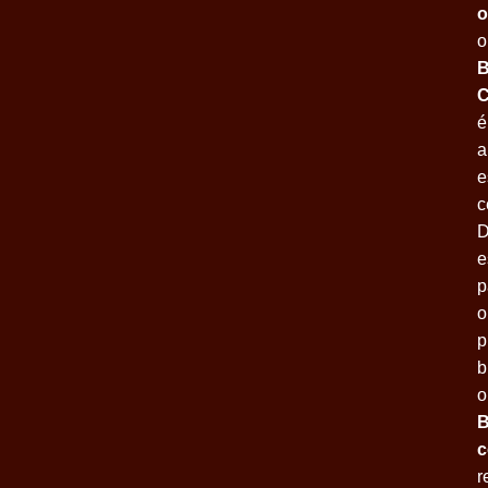
o
o
B
C
é
a
e
c
D
e
p
o
p
b
o
B
r