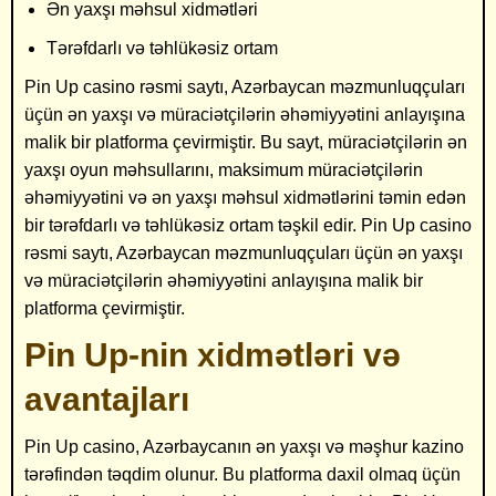
Ən yaxşı məhsul xidmətləri
Tərəfdarlı və təhlükəsiz ortam
Pin Up casino rəsmi saytı, Azərbaycan məzmunluqçuları
üçün ən yaxşı və müraciətçilərin əhəmiyyətini anlayışına
malik bir platforma çevirmiştir. Bu sayt, müraciətçilərin ən
yaxşı oyun məhsullarını, maksimum müraciətçilərin
əhəmiyyətini və ən yaxşı məhsul xidmətlərini təmin edən
bir tərəfdarlı və təhlükəsiz ortam təşkil edir. Pin Up casino
rəsmi saytı, Azərbaycan məzmunluqçuları üçün ən yaxşı
və müraciətçilərin əhəmiyyətini anlayışına malik bir
platforma çevirmiştir.
Pin Up-nin xidmətləri və
avantajları
Pin Up casino, Azərbaycanın ən yaxşı və məşhur kazino
tərəfindən təqdim olunur. Bu platforma daxil olmaq üçün