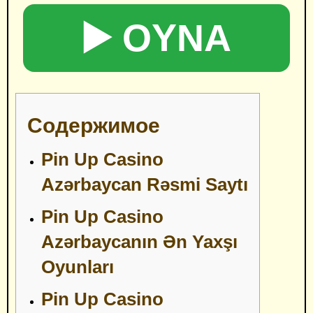
▶️ OYNA
Содержимое
Pin Up Casino
Azərbaycan Rəsmi Saytı
Pin Up Casino
Azərbaycanın Ən Yaxşı
Oyunları
Pin Up Casino