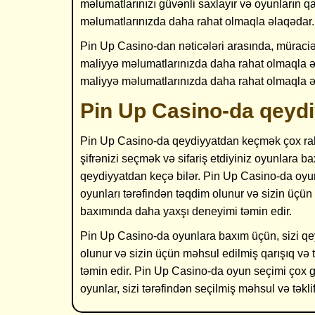
məlumatlarınızı güvənli saxlayır və oyunların q
məlumatlarınızda daha rahat olmaqla əlaqədar.
Pin Up Casino-dan nəticələri arasında, müraciə
maliyyə məlumatlarınızda daha rahat olmaqla əl
maliyyə məlumatlarınızda daha rahat olmaqla ə
Pin Up Casino-da qeyd
Pin Up Casino-da qeydiyyatdan keçmək çox rahat v
şifrənizi seçmək və sifariş etdiyiniz oyunlara ba
qeydiyyatdan keçə bilər. Pin Up Casino-da oyu
oyunları tərəfindən təqdim olunur və sizin üçün 
baxımında daha yaxşı deneyimi təmin edir.
Pin Up Casino-da oyunlara baxım üçün, sizi qe
olunur və sizin üçün məhsul edilmiş qarışıq və 
təmin edir. Pin Up Casino-da oyun seçimi çox ge
oyunlar, sizi tərəfindən seçilmiş məhsul və təkl