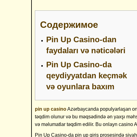
Содержимое
Pin Up Casino-dan
faydaları və nəticələri
Pin Up Casino-da
qeydiyyatdan keçmək
və oyunlara baxım
pin up casino
Azərbaycanda populyarlaşan onlay
təqdim olunur və bu məqsədində ən yaxşı məhsu
və məlumatlar təqdim edilir. Bu onlayn casino 
Pin Up Casino-da pin up giriş prosesində siyahı