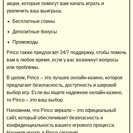
акции, которые помогут вам начать играть и
увеличить ваш выигрыш.
Бесплатные спины
Депозитные бонусы
Промокоды
Pinco также предлагает 24/7 поддержку, чтобы помочь
вам в любое время, если у вас возникнут вопросы
или проблемы.
В целом, Pinco – это лучшее онлайн-казино, которое
предлагает безопасность, доступность и широкий
выбор игр. Если вы ищете надежное онлайн-казино,
то Pinco – это ваш выбор.
Напомним, что Pinco зеркало – это официальный
сайт, который обеспечивает безопасность и
конфиденциальность вашего игрового процесса.
Начните играть в Pinco сегодня!