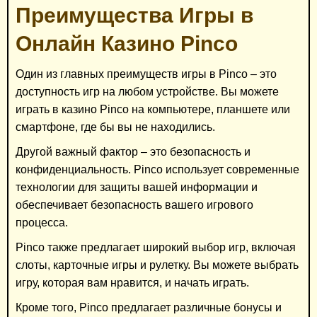
Преимущества Игры в
Онлайн Казино Pinco
Один из главных преимуществ игры в Pinco – это
доступность игр на любом устройстве. Вы можете
играть в казино Pinco на компьютере, планшете или
смартфоне, где бы вы не находились.
Другой важный фактор – это безопасность и
конфиденциальность. Pinco использует современные
технологии для защиты вашей информации и
обеспечивает безопасность вашего игрового
процесса.
Pinco также предлагает широкий выбор игр, включая
слоты, карточные игры и рулетку. Вы можете выбрать
игру, которая вам нравится, и начать играть.
Кроме того, Pinco предлагает различные бонусы и