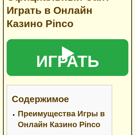
Играть в Онлайн
Казино Pinco
▶️
ИГРАТЬ
Содержимое
Преимущества Игры в
Онлайн Казино Pinco