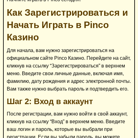
Как Зарегистрироваться и
Начать Играть в Pinco
Казино
Для начала, вам нужно зарегистрироваться на
официальном сайте Pinco Казино. Перейдите на сайт,
кликнув на ссылку “Зарегистрироваться” в верхнем
меню. Введите свои личные данные, включая имя,
фамилию, дату рождения и адрес электронной почты.
Вам также нужно выбрать пароль и подтвердить его.
Шаг 2: Вход в аккаунт
После регистрации, вам нужно войти в свой аккаунт,
кликнув на ссылку “Вход” в верхнем меню. Введите
ваш логин и пароль, которые вы выбрали при
регистрации. Если вы забыли пароль, вы можете