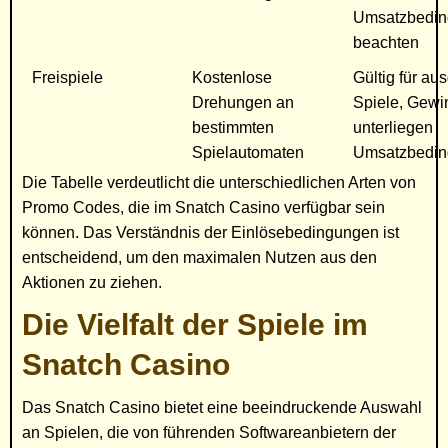
Umsatzbedi
beachten
Freispiele
Kostenlose
Gültig für au
Drehungen an
Spiele, Gewi
bestimmten
unterliegen
Spielautomaten
Umsatzbedi
Die Tabelle verdeutlicht die unterschiedlichen Arten von
Promo Codes, die im Snatch Casino verfügbar sein
können. Das Verständnis der Einlösebedingungen ist
entscheidend, um den maximalen Nutzen aus den
Aktionen zu ziehen.
Die Vielfalt der Spiele im
Snatch Casino
Das Snatch Casino bietet eine beeindruckende Auswahl
an Spielen, die von führenden Softwareanbietern der