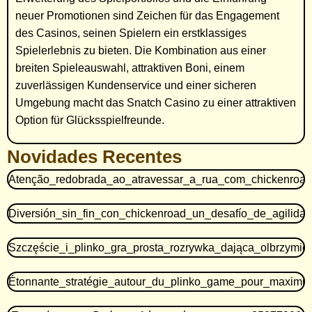
neuer Promotionen sind Zeichen für das Engagement
des Casinos, seinen Spielern ein erstklassiges
Spielerlebnis zu bieten. Die Kombination aus einer
breiten Spieleauswahl, attraktiven Boni, einem
zuverlässigen Kundenservice und einer sicheren
Umgebung macht das Snatch Casino zu einer attraktiven
Option für Glücksspielfreunde.
Novidades Recentes
Atenção_redobrada_ao_atravessar_a_rua_com_chickenroad_
Diversión_sin_fin_con_chickenroad_un_desafío_de_agilidad
Szczęście_i_plinko_gra_prosta_rozrywka_dająca_olbrzym
Étonnante_stratégie_autour_du_plinko_game_pour_maximise