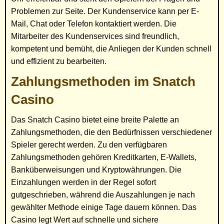
Problemen zur Seite. Der Kundenservice kann per E-
Mail, Chat oder Telefon kontaktiert werden. Die
Mitarbeiter des Kundenservices sind freundlich,
kompetent und bemüht, die Anliegen der Kunden schnell
und effizient zu bearbeiten.
Zahlungsmethoden im Snatch
Casino
Das Snatch Casino bietet eine breite Palette an
Zahlungsmethoden, die den Bedürfnissen verschiedener
Spieler gerecht werden. Zu den verfügbaren
Zahlungsmethoden gehören Kreditkarten, E-Wallets,
Banküberweisungen und Kryptowährungen. Die
Einzahlungen werden in der Regel sofort
gutgeschrieben, während die Auszahlungen je nach
gewählter Methode einige Tage dauern können. Das
Casino legt Wert auf schnelle und sichere