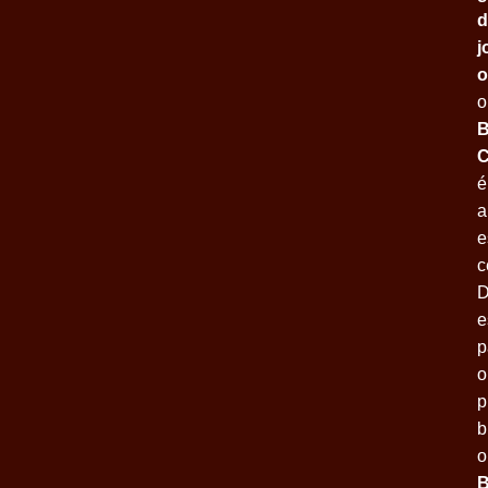
d
j
o
o
B
C
é
a
e
c
D
e
p
o
p
b
o
B