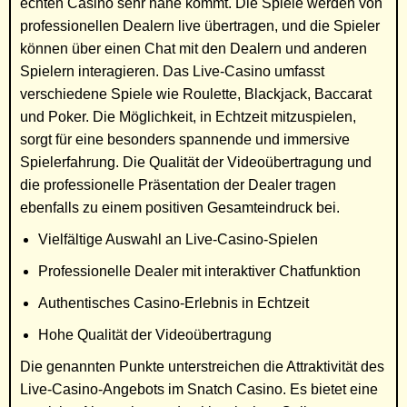
echten Casino sehr nahe kommt. Die Spiele werden von
professionellen Dealern live übertragen, und die Spieler
können über einen Chat mit den Dealern und anderen
Spielern interagieren. Das Live-Casino umfasst
verschiedene Spiele wie Roulette, Blackjack, Baccarat
und Poker. Die Möglichkeit, in Echtzeit mitzuspielen,
sorgt für eine besonders spannende und immersive
Spielerfahrung. Die Qualität der Videoübertragung und
die professionelle Präsentation der Dealer tragen
ebenfalls zu einem positiven Gesamteindruck bei.
Vielfältige Auswahl an Live-Casino-Spielen
Professionelle Dealer mit interaktiver Chatfunktion
Authentisches Casino-Erlebnis in Echtzeit
Hohe Qualität der Videoübertragung
Die genannten Punkte unterstreichen die Attraktivität des
Live-Casino-Angebots im Snatch Casino. Es bietet eine