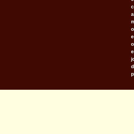
a
m
o
e
o
e
j
d
p