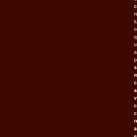
r
t
o
q
a
p
s
m
c
a
v
c
r
a
e