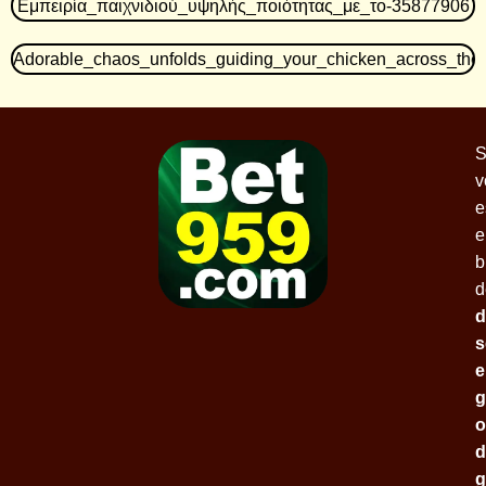
Εμπειρία_παιχνιδιού_υψηλής_ποιότητας_με_το-35877906
Adorable_chaos_unfolds_guiding_your_chicken_across_the_
S
v
e
b
d
d
s
e
g
o
d
g