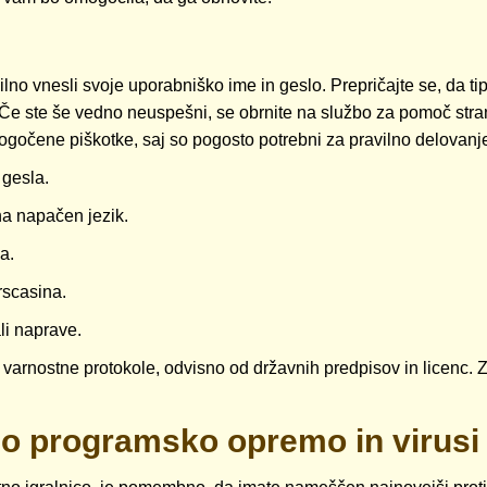
avilno vnesli svoje uporabniško ime in geslo. Prepričajte se, da t
. Če ste še vedno neuspešni, se obrnite na službo za pomoč str
ogočene piškotke, saj so pogosto potrebni za pravilno delovanje
 gesla.
na napačen jezik.
a.
rscasina.
li naprave.
varnostne protokole, odvisno od državnih predpisov in licenc. Za
no programsko opremo in virusi