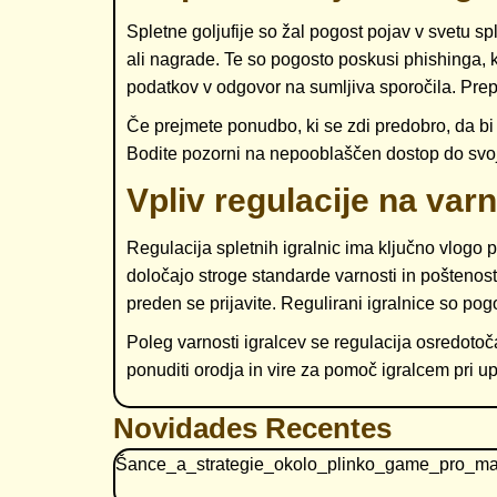
Spletne goljufije so žal pogost pojav v svetu sp
ali nagrade. Te so pogosto poskusi phishinga, k
podatkov v odgovor na sumljiva sporočila. Prep
Če prejmete ponudbo, ki se zdi predobro, da bi bi
Bodite pozorni na nepooblaščen dostop do svoje
Vpliv regulacije na varn
Regulacija spletnih igralnic ima ključno vlogo 
določajo stroge standarde varnosti in poštenosti
preden se prijavite. Regulirani igralnice so pog
Poleg varnosti igralcev se regulacija osredotoč
ponuditi orodja in vire za pomoč igralcem pri up
Novidades Recentes
Šance_a_strategie_okolo_plinko_game_pro_ma