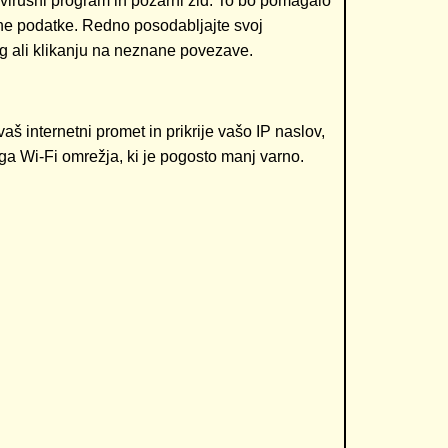
ivirusni program in požarni zid. To bo pomagalo
čne podatke. Redno posodabljajte svoj
log ali klikanju na neznane povezave.
š internetni promet in prikrije vašo IP naslov,
ega Wi-Fi omrežja, ki je pogosto manj varno.