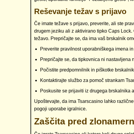
Reševanje težav s prijavo
Če imate težave s prijavo, preverite, ali ste pr
drugem jeziku ali z aktivirano tipko Caps Lock
težavo. Prepričajte se, da ima vaš brskalnik om
Preverite pravilnost uporabniškega imena in
Prepričajte se, da tipkovnica ni nastavljena 
Počistite predpomnilnik in piškotke brskalnik
Kontaktirajte službo za pomoč strankam Tsa
Poskusite se prijaviti iz drugega brskalnika a
Upoštevajte, da ima Tsarscasino lahko različne 
pogoji uporabe igralnice.
Zaščita pred zlonamer