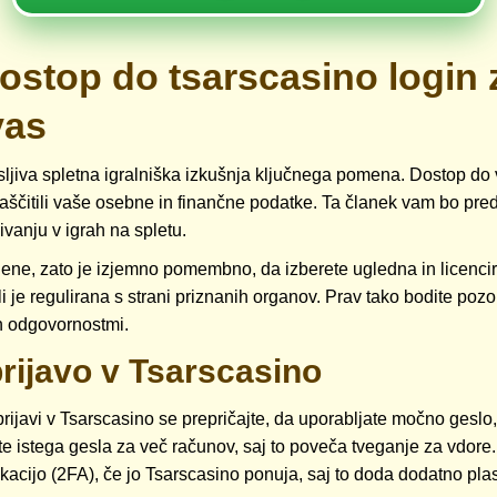
dostop do tsarscasino login 
vas
ljiva spletna igralniška izkušnja ključnega pomena. Dostop do v
zaščitili vaše osebne in finančne podatke. Ta članek vam bo preds
ivanju v igrah na spletu.
ljene, zato je izjemno pomembno, da izberete ugledna in licencir
ali je regulirana s strani priznanih organov. Prav tako bodite poz
in odgovornostmi.
prijavo v Tsarscasino
ijavi v Tsarscasino se prepričajte, da uporabljate močno geslo, 
jte istega gesla za več računov, saj to poveča tveganje za vdore
ikacijo (2FA), če jo Tsarscasino ponuja, saj to doda dodatno pl