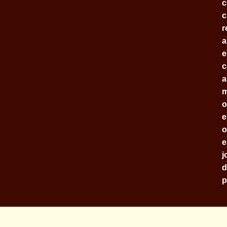
c
r
a
e
a
m
o
e
o
e
j
d
p