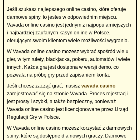
Jeśli szukasz najlepszego online casino, które oferuje
darmowe spiny, to jesteś w odpowiednim miejscu.
Vavada online casino jest jednym z najpopularniejszych
i najbardziej zaufanych kasyn online w Polsce,
oferującym swoim klientom wiele możliwości wygrania.
W Vavada online casino możesz wybrać spośród wielu
gier, w tym rulety, blackjacka, pokeru, automatów i wiele
innych. Każda gra jest dostępna w wersji demo, co
pozwala na próbę gry przed zapisaniem konta.
Jeśli chcesz zacząć grać, musisz
vavada casino
zarejestrować się na stronie Vavada. Proces rejestracji
jest prosty i szybki, a także bezpieczny, ponieważ
Vavada online casino jest licencjonowane przez Urząd
Regulacji Gry w Polsce.
W Vavada online casino możesz korzystać z darmowych
spiny, które są dostępne dla nowych graczy. Darmowe