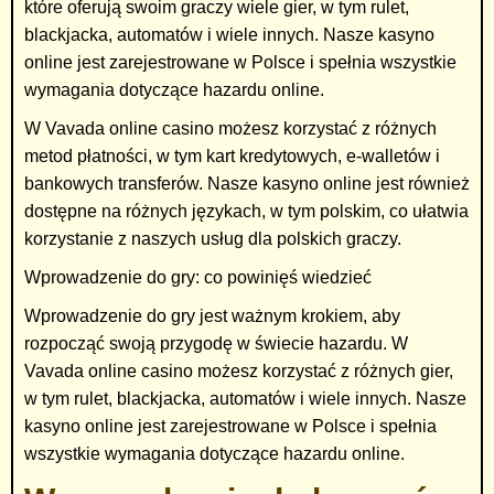
które oferują swoim graczy wiele gier, w tym rulet,
blackjacka, automatów i wiele innych. Nasze kasyno
online jest zarejestrowane w Polsce i spełnia wszystkie
wymagania dotyczące hazardu online.
W Vavada online casino możesz korzystać z różnych
metod płatności, w tym kart kredytowych, e-walletów i
bankowych transferów. Nasze kasyno online jest również
dostępne na różnych językach, w tym polskim, co ułatwia
korzystanie z naszych usług dla polskich graczy.
Wprowadzenie do gry: co powinięś wiedzieć
Wprowadzenie do gry jest ważnym krokiem, aby
rozpocząć swoją przygodę w świecie hazardu. W
Vavada online casino możesz korzystać z różnych gier,
w tym rulet, blackjacka, automatów i wiele innych. Nasze
kasyno online jest zarejestrowane w Polsce i spełnia
wszystkie wymagania dotyczące hazardu online.