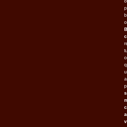
o
p
b
o
B
r
t
o
q
a
p
s
m
c
a
v