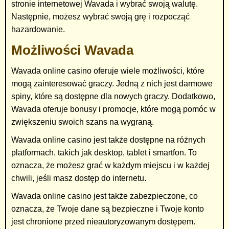
stronie internetowej Wavada i wybrać swoją walutę.
Następnie, możesz wybrać swoją grę i rozpocząć
hazardowanie.
Możliwości Wavada
Wavada online casino oferuje wiele możliwości, które
mogą zainteresować graczy. Jedną z nich jest darmowe
spiny, które są dostępne dla nowych graczy. Dodatkowo,
Wavada oferuje bonusy i promocje, które mogą pomóc w
zwiększeniu swoich szans na wygraną.
Wavada online casino jest także dostępne na różnych
platformach, takich jak desktop, tablet i smartfon. To
oznacza, że możesz grać w każdym miejscu i w każdej
chwili, jeśli masz dostęp do internetu.
Wavada online casino jest także zabezpieczone, co
oznacza, że Twoje dane są bezpieczne i Twoje konto
jest chronione przed nieautoryzowanym dostępem.