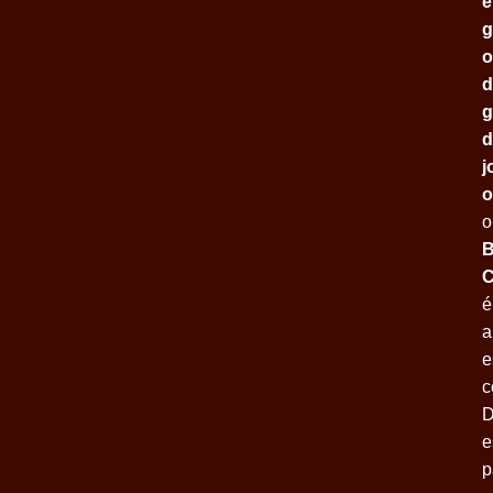
e
g
o
d
g
d
j
o
o
B
C
é
a
e
c
D
e
p