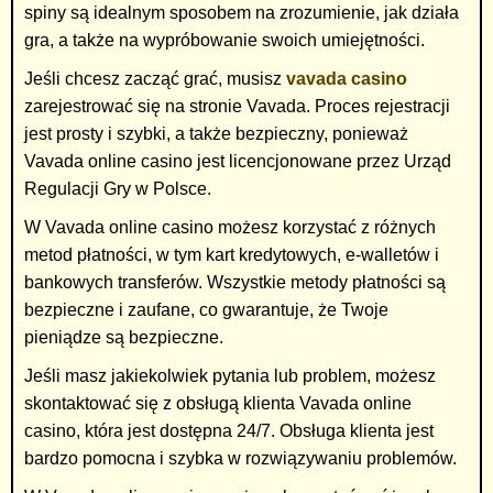
spiny są idealnym sposobem na zrozumienie, jak działa
gra, a także na wypróbowanie swoich umiejętności.
Jeśli chcesz zacząć grać, musisz
vavada casino
zarejestrować się na stronie Vavada. Proces rejestracji
jest prosty i szybki, a także bezpieczny, ponieważ
Vavada online casino jest licencjonowane przez Urząd
Regulacji Gry w Polsce.
W Vavada online casino możesz korzystać z różnych
metod płatności, w tym kart kredytowych, e-walletów i
bankowych transferów. Wszystkie metody płatności są
bezpieczne i zaufane, co gwarantuje, że Twoje
pieniądze są bezpieczne.
Jeśli masz jakiekolwiek pytania lub problem, możesz
skontaktować się z obsługą klienta Vavada online
casino, która jest dostępna 24/7. Obsługa klienta jest
bardzo pomocna i szybka w rozwiązywaniu problemów.