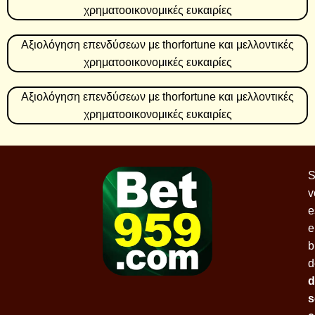
χρηματοοικονομικές ευκαιρίες
Αξιολόγηση επενδύσεων με thorfortune και μελλοντικές
χρηματοοικονομικές ευκαιρίες
Αξιολόγηση επενδύσεων με thorfortune και μελλοντικές
χρηματοοικονομικές ευκαιρίες
S
v
e
b
d
d
s