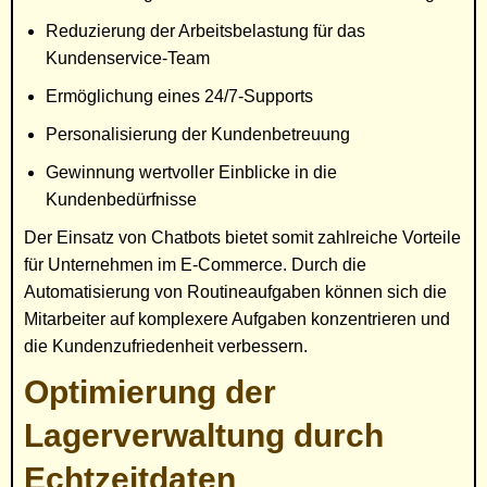
Reduzierung der Arbeitsbelastung für das
Kundenservice-Team
Ermöglichung eines 24/7-Supports
Personalisierung der Kundenbetreuung
Gewinnung wertvoller Einblicke in die
Kundenbedürfnisse
Der Einsatz von Chatbots bietet somit zahlreiche Vorteile
für Unternehmen im E-Commerce. Durch die
Automatisierung von Routineaufgaben können sich die
Mitarbeiter auf komplexere Aufgaben konzentrieren und
die Kundenzufriedenheit verbessern.
Optimierung der
Lagerverwaltung durch
Echtzeitdaten