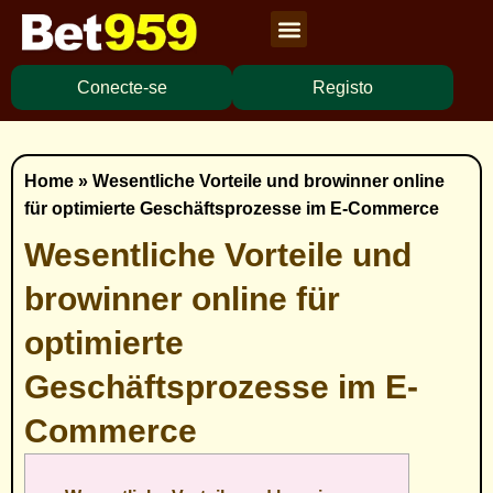
Cassino Ao Vivo
Caça Níqueis
Apostas Esportivas
Baixar Aplicativo
Conecte-se
Registo
Home
»
Wesentliche Vorteile und browinner online
für optimierte Geschäftsprozesse im E-Commerce
Wesentliche Vorteile und
browinner online für
optimierte
Geschäftsprozesse im E-
Commerce