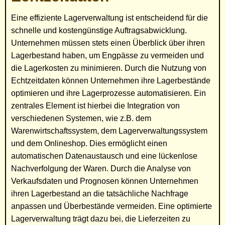
Eine effiziente Lagerverwaltung ist entscheidend für die
schnelle und kostengünstige Auftragsabwicklung.
Unternehmen müssen stets einen Überblick über ihren
Lagerbestand haben, um Engpässe zu vermeiden und
die Lagerkosten zu minimieren. Durch die Nutzung von
Echtzeitdaten können Unternehmen ihre Lagerbestände
optimieren und ihre Lagerprozesse automatisieren. Ein
zentrales Element ist hierbei die Integration von
verschiedenen Systemen, wie z.B. dem
Warenwirtschaftssystem, dem Lagerverwaltungssystem
und dem Onlineshop. Dies ermöglicht einen
automatischen Datenaustausch und eine lückenlose
Nachverfolgung der Waren. Durch die Analyse von
Verkaufsdaten und Prognosen können Unternehmen
ihren Lagerbestand an die tatsächliche Nachfrage
anpassen und Überbestände vermeiden. Eine optimierte
Lagerverwaltung trägt dazu bei, die Lieferzeiten zu