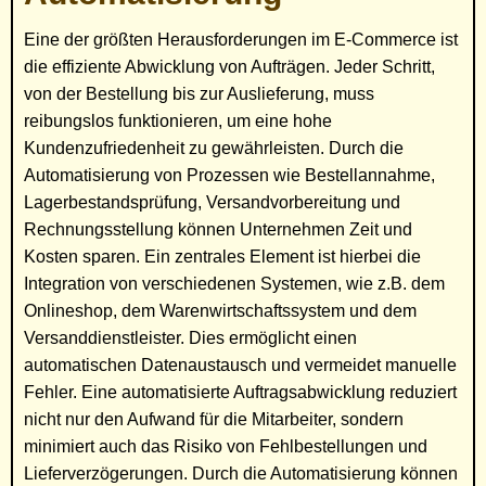
Eine der größten Herausforderungen im E-Commerce ist
die effiziente Abwicklung von Aufträgen. Jeder Schritt,
von der Bestellung bis zur Auslieferung, muss
reibungslos funktionieren, um eine hohe
Kundenzufriedenheit zu gewährleisten. Durch die
Automatisierung von Prozessen wie Bestellannahme,
Lagerbestandsprüfung, Versandvorbereitung und
Rechnungsstellung können Unternehmen Zeit und
Kosten sparen. Ein zentrales Element ist hierbei die
Integration von verschiedenen Systemen, wie z.B. dem
Onlineshop, dem Warenwirtschaftssystem und dem
Versanddienstleister. Dies ermöglicht einen
automatischen Datenaustausch und vermeidet manuelle
Fehler. Eine automatisierte Auftragsabwicklung reduziert
nicht nur den Aufwand für die Mitarbeiter, sondern
minimiert auch das Risiko von Fehlbestellungen und
Lieferverzögerungen. Durch die Automatisierung können