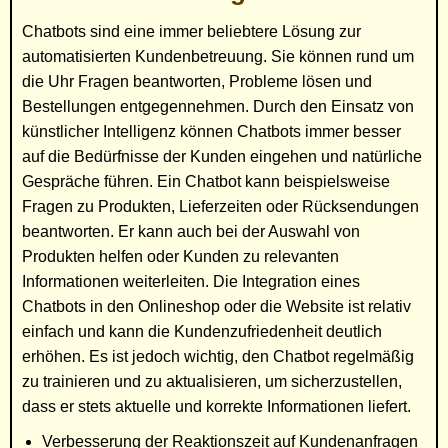
Chatbots sind eine immer beliebtere Lösung zur
automatisierten Kundenbetreuung. Sie können rund um
die Uhr Fragen beantworten, Probleme lösen und
Bestellungen entgegennehmen. Durch den Einsatz von
künstlicher Intelligenz können Chatbots immer besser
auf die Bedürfnisse der Kunden eingehen und natürliche
Gespräche führen. Ein Chatbot kann beispielsweise
Fragen zu Produkten, Lieferzeiten oder Rücksendungen
beantworten. Er kann auch bei der Auswahl von
Produkten helfen oder Kunden zu relevanten
Informationen weiterleiten. Die Integration eines
Chatbots in den Onlineshop oder die Website ist relativ
einfach und kann die Kundenzufriedenheit deutlich
erhöhen. Es ist jedoch wichtig, den Chatbot regelmäßig
zu trainieren und zu aktualisieren, um sicherzustellen,
dass er stets aktuelle und korrekte Informationen liefert.
Verbesserung der Reaktionszeit auf Kundenanfragen