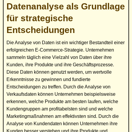
Datenanalyse als Grundlage
für strategische
Entscheidungen
Die Analyse von Daten ist ein wichtiger Bestandteil einer
erfolgreichen E-Commerce-Strategie. Unternehmen
sammeln täglich eine Vielzahl von Daten über ihre
Kunden, ihre Produkte und ihre Geschäftsprozesse.
Diese Daten können genutzt werden, um wertvolle
Erkenntnisse zu gewinnen und fundierte
Entscheidungen zu treffen. Durch die Analyse von
Verkaufsdaten können Unternehmen beispielsweise
erkennen, welche Produkte am besten laufen, welche
Kundengruppen am profitabelsten sind und welche
Marketingmaßnahmen am effektivsten sind. Durch die
Analyse von Kundendaten können Unternehmen ihre
Kunden besser verstehen und ihre Produkte und