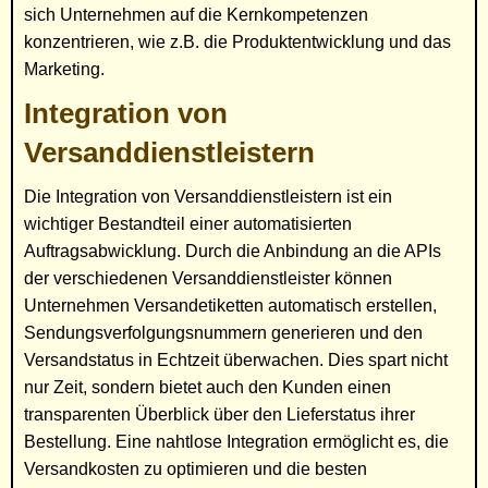
sich Unternehmen auf die Kernkompetenzen
konzentrieren, wie z.B. die Produktentwicklung und das
Marketing.
Integration von
Versanddienstleistern
Die Integration von Versanddienstleistern ist ein
wichtiger Bestandteil einer automatisierten
Auftragsabwicklung. Durch die Anbindung an die APIs
der verschiedenen Versanddienstleister können
Unternehmen Versandetiketten automatisch erstellen,
Sendungsverfolgungsnummern generieren und den
Versandstatus in Echtzeit überwachen. Dies spart nicht
nur Zeit, sondern bietet auch den Kunden einen
transparenten Überblick über den Lieferstatus ihrer
Bestellung. Eine nahtlose Integration ermöglicht es, die
Versandkosten zu optimieren und die besten