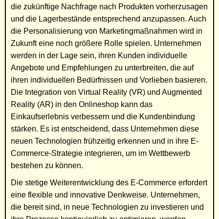
die zukünftige Nachfrage nach Produkten vorherzusagen
und die Lagerbestände entsprechend anzupassen. Auch
die Personalisierung von Marketingmaßnahmen wird in
Zukunft eine noch größere Rolle spielen. Unternehmen
werden in der Lage sein, ihren Kunden individuelle
Angebote und Empfehlungen zu unterbreiten, die auf
ihren individuellen Bedürfnissen und Vorlieben basieren.
Die Integration von Virtual Reality (VR) und Augmented
Reality (AR) in den Onlineshop kann das
Einkaufserlebnis verbessern und die Kundenbindung
stärken. Es ist entscheidend, dass Unternehmen diese
neuen Technologien frühzeitig erkennen und in ihre E-
Commerce-Strategie integrieren, um im Wettbewerb
bestehen zu können.
Die stetige Weiterentwicklung des E-Commerce erfordert
eine flexible und innovative Denkweise. Unternehmen,
die bereit sind, in neue Technologien zu investieren und