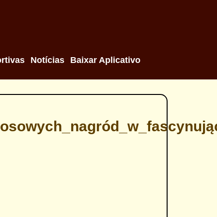
rtivas
Notícias
Baixar Aplicativo
_losowych_nagród_w_fascynują