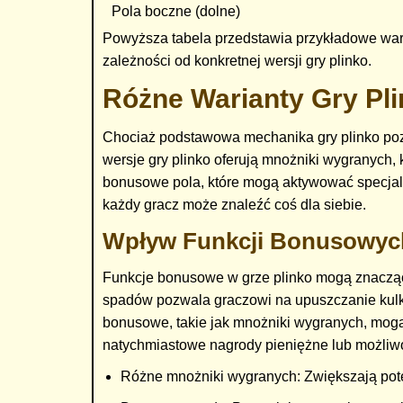
Pola boczne (dolne)
Powyższa tabela przedstawia przykładowe warto
zależności od konkretnej wersji gry plinko.
Różne Warianty Gry Pl
Chociaż podstawowa mechanika gry plinko pozost
wersje gry plinko oferują mnożniki wygranych
bonusowe pola, które mogą aktywować specjaln
każdy gracz może znaleźć coś dla siebie.
Wpływ Funkcji Bonusowych
Funkcje bonusowe w grze plinko mogą znacząc
spadów pozwala graczowi na upuszczanie kulki
bonusowe, takie jak mnożniki wygranych, mog
natychmiastowe nagrody pieniężne lub możliwo
Różne mnożniki wygranych: Zwiększają pot