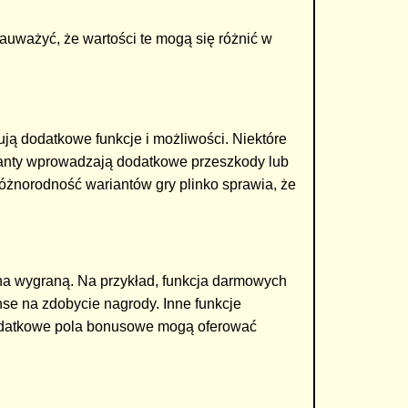
auważyć, że wartości te mogą się różnić w
ują dodatkowe funkcje i możliwości. Niektóre
rianty wprowadzają dodatkowe przeszkody lub
óżnorodność wariantów gry plinko sprawia, że
na wygraną. Na przykład, funkcja darmowych
e na zdobycie nagrody. Inne funkcje
 Dodatkowe pola bonusowe mogą oferować