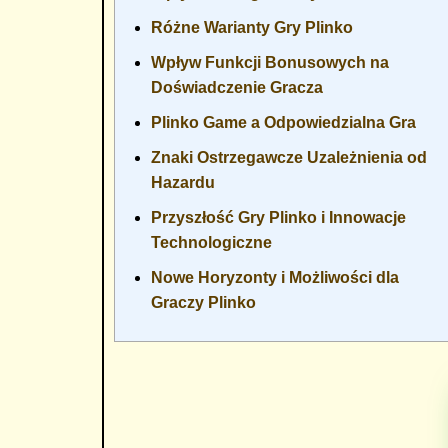
Różne Warianty Gry Plinko
Wpływ Funkcji Bonusowych na
Doświadczenie Gracza
Plinko Game a Odpowiedzialna Gra
Znaki Ostrzegawcze Uzależnienia od
Hazardu
Przyszłość Gry Plinko i Innowacje
Technologiczne
Nowe Horyzonty i Możliwości dla
Graczy Plinko