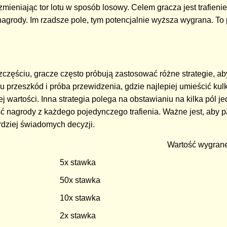
 zmieniając tor lotu w sposób losowy. Celem gracza jest trafien
nagrody. Im rzadsze pole, tym potencjalnie wyższa wygrana. To 
szczęściu, gracze często próbują zastosować różne strategie, 
ładu przeszkód i próba przewidzenia, gdzie najlepiej umieścić k
j wartości. Inna strategia polega na obstawianiu na kilka pól 
ć nagrody z każdego pojedynczego trafienia. Ważne jest, aby p
dziej świadomych decyzji.
Wartość wygrane
5x stawka
50x stawka
10x stawka
2x stawka