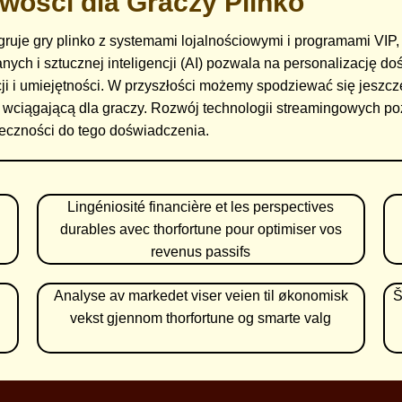
wości dla Graczy Plinko
gruje gry plinko z systemami lojalnościowymi i programami VIP
anych i sztucznej inteligencji (AI) pozwala na personalizację
cji i umiejętności. W przyszłości możemy spodziewać się jeszcz
ą i wciągającą dla graczy. Rozwój technologii streamingowych p
eczności do tego doświadczenia.
Lingéniosité financière et les perspectives
durables avec thorfortune pour optimiser vos
revenus passifs
Analyse av markedet viser veien til økonomisk
Š
vekst gjennom thorfortune og smarte valg