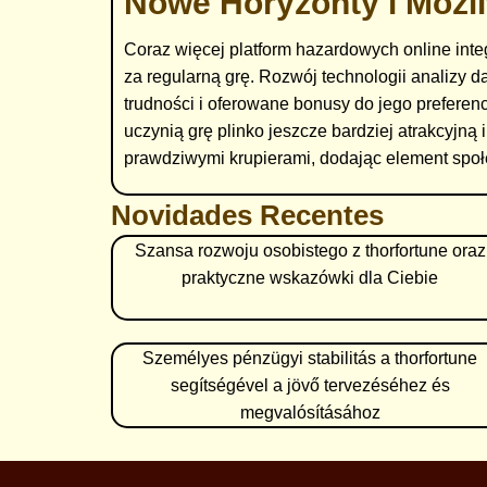
Nowe Horyzonty i Możli
Coraz więcej platform hazardowych online inte
za regularną grę. Rozwój technologii analizy d
trudności i oferowane bonusy do jego preferen
uczynią grę plinko jeszcze bardziej atrakcyjn
prawdziwymi krupierami, dodając element społ
Novidades Recentes
Szansa rozwoju osobistego z thorfortune oraz
praktyczne wskazówki dla Ciebie
Személyes pénzügyi stabilitás a thorfortune
segítségével a jövő tervezéséhez és
megvalósításához