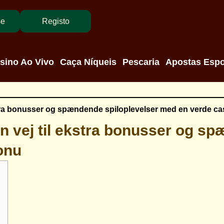
se
Registo
sino Ao Vivo
Caça Níqueis
Pescaria
Apostas Espo
stra bonusser og spændende spiloplevelser med en verde c
n vej til ekstra bonusser og sp
onu