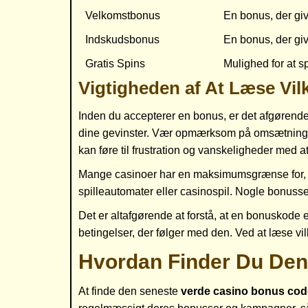
Velkomstbonus
En bonus, der giv
Indskudsbonus
En bonus, der giv
Gratis Spins
Mulighed for at sp
Vigtigheden af At Læse Vil
Inden du accepterer en bonus, er det afgørende 
dine gevinster. Vær opmærksom på omsætningskr
kan føre til frustration og vanskeligheder med at
Mange casinoer har en maksimumsgrænse for, hvo
spilleautomater eller casinospil. Nogle bonuss
Det er altafgørende at forstå, at en bonuskode 
betingelser, der følger med den. Ved at læse vil
Hvordan Finder Du Den
At finde den seneste
verde casino bonus cod