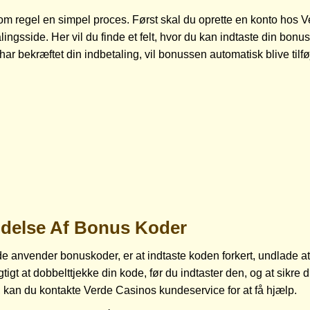
om regel en simpel proces. Først skal du oprette en konto hos V
alingsside. Her vil du finde et felt, hvor du kan indtaste din bonu
 bekræftet din indbetaling, vil bonussen automatisk blive tilføj
ndelse Af Bonus Koder
 de anvender bonuskoder, er at indtaste koden forkert, undlade 
gt at dobbelttjekke din kode, før du indtaster den, og at sikre di
kan du kontakte Verde Casinos kundeservice for at få hjælp.