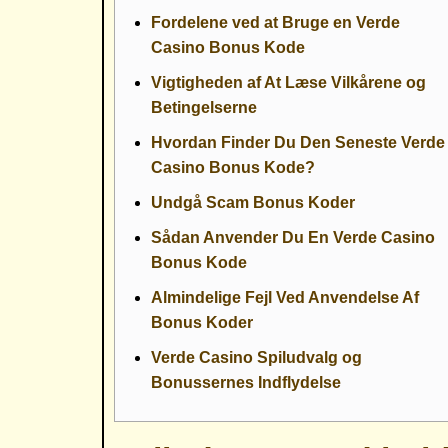
Fordelene ved at Bruge en Verde
Casino Bonus Kode
Vigtigheden af At Læse Vilkårene og
Betingelserne
Hvordan Finder Du Den Seneste Verde
Casino Bonus Kode?
Undgå Scam Bonus Koder
Sådan Anvender Du En Verde Casino
Bonus Kode
Almindelige Fejl Ved Anvendelse Af
Bonus Koder
Verde Casino Spiludvalg og
Bonussernes Indflydelse