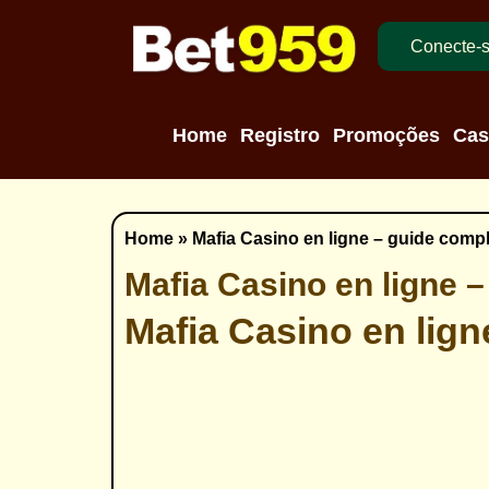
Conecte-
Home
Registro
Promoções
Cas
Home
»
Mafia Casino en ligne – guide compl
Mafia Casino en ligne –
Mafia Casino en lign