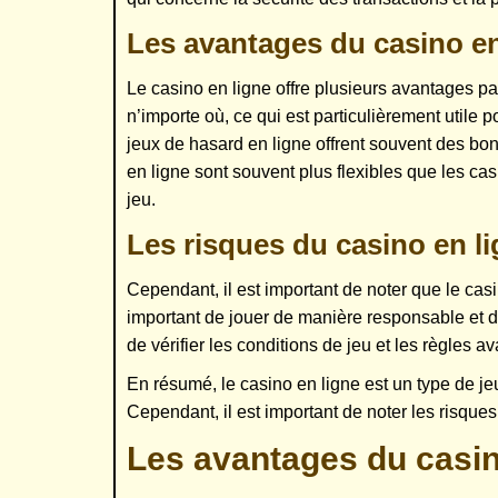
Les avantages du casino en
Le casino en ligne offre plusieurs avantages par
n’importe où, ce qui est particulièrement utile 
jeux de hasard en ligne offrent souvent des bonu
en ligne sont souvent plus flexibles que les casi
jeu.
Les risques du casino en l
Cependant, il est important de noter que le casi
important de jouer de manière responsable et de
de vérifier les conditions de jeu et les règles 
En résumé, le casino en ligne est un type de jeu 
Cependant, il est important de noter les risque
Les avantages du casin