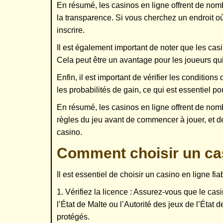
En résumé, les casinos en ligne offrent de nombr
la transparence. Si vous cherchez un endroit o
inscrire.
Il est également important de noter que les casi
Cela peut être un avantage pour les joueurs qui
Enfin, il est important de vérifier les conditio
les probabilités de gain, ce qui est essentiel p
En résumé, les casinos en ligne offrent de nombr
règles du jeu avant de commencer à jouer, et de
casino.
Comment choisir un casi
Il est essentiel de choisir un casino en ligne f
1. Vérifiez la licence : Assurez-vous que le ca
l’État de Malte ou l’Autorité des jeux de l’État
protégés.