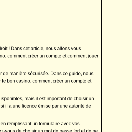
it ! Dans cet article, nous allons vous
asino, comment créer un compte et comment jouer
uer de manière sécurisée. Dans ce guide, nous
ir le bon casino, comment créer un compte et
isponibles, mais il est important de choisir un
t si il a une licence émise par une autorité de
 en remplissant un formulaire avec vos
ez-vous de choisir un mot de passe fort et de ne