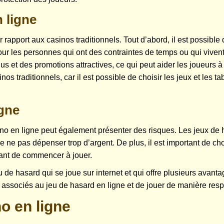
 ligne
 rapport aux casinos traditionnels. Tout d’abord, il est possible 
pour les personnes qui ont des contraintes de temps ou qui vivent
s et des promotions attractives, ce qui peut aider les joueurs à
nos traditionnels, car il est possible de choisir les jeux et les 
igne
no en ligne peut également présenter des risques. Les jeux de has
 ne pas dépenser trop d’argent. De plus, il est important de cho
avant de commencer à jouer.
de hasard qui se joue sur internet et qui offre plusieurs avantage
s associés au jeu de hasard en ligne et de jouer de manière res
o en ligne