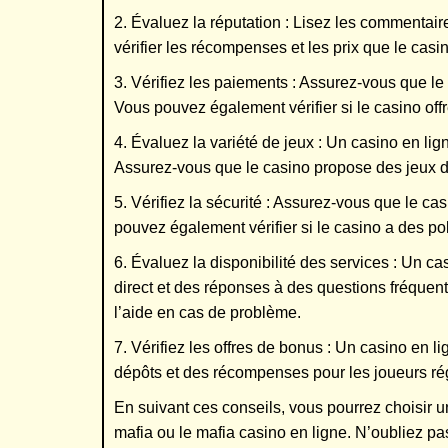
2. Évaluez la réputation : Lisez les commentai
vérifier les récompenses et les prix que le casin
3. Vérifiez les paiements : Assurez-vous que le
Vous pouvez également vérifier si le casino of
4. Évaluez la variété de jeux : Un casino en lig
Assurez-vous que le casino propose des jeux de 
5. Vérifiez la sécurité : Assurez-vous que le c
pouvez également vérifier si le casino a des pol
6. Évaluez la disponibilité des services : Un ca
direct et des réponses à des questions fréquen
l’aide en cas de problème.
7. Vérifiez les offres de bonus : Un casino en l
dépôts et des récompenses pour les joueurs rég
En suivant ces conseils, vous pourrez choisir un
mafia ou le mafia casino en ligne. N’oubliez pa