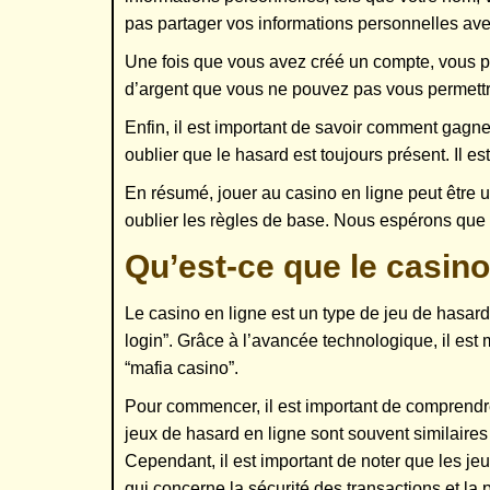
pas partager vos informations personnelles av
Une fois que vous avez créé un compte, vous p
d’argent que vous ne pouvez pas vous permettre 
Enfin, il est important de savoir comment gagne
oublier que le hasard est toujours présent. Il e
En résumé, jouer au casino en ligne peut être 
oublier les règles de base. Nous espérons que c
Qu’est-ce que le casino
Le casino en ligne est un type de jeu de hasard
login”. Grâce à l’avancée technologique, il est
“mafia casino”.
Pour commencer, il est important de comprendre
jeux de hasard en ligne sont souvent similaires à
Cependant, il est important de noter que les j
qui concerne la sécurité des transactions et la 