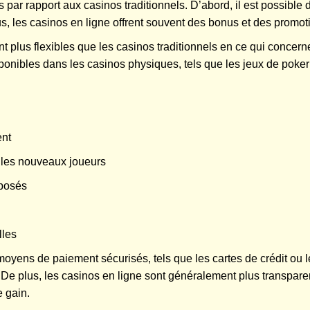
par rapport aux casinos traditionnels. D’abord, il est possible d
s, les casinos en ligne offrent souvent des bonus et des promot
t plus flexibles que les casinos traditionnels en ce qui concer
ponibles dans les casinos physiques, tels que les jeux de poker
ent
r les nouveaux joueurs
oposés
lles
 moyens de paiement sécurisés, tels que les cartes de crédit ou 
. De plus, les casinos en ligne sont généralement plus transpare
e gain.