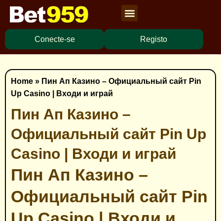
Cassino Ao Vivo
Caça Níqueis
Apostas Esportivas
Baixar Aplicativo
Conecte-se
Registo
Home
»
Пин Ап Казино – Официальный сайт Pin
Up Casino | Входи и играй
Пин Ап Казино –
Официальный сайт Pin Up
Casino | Входи и играй
Пин Ап Казино –
Официальный сайт Pin
Up Casino | Входи и