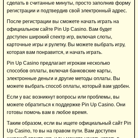
сделать в считанные минуты, просто заполнив форму
регистрации и подтвердив свой электронный адрес.
После регистрации вы сможете начать играть на
официальном сайте Pin Up Casino. Вам будет
доступен широкий спектр игр, включая слоты,
карточные игры и рулетку. Вы можете выбрать игру,
которая вам понравится, и начать играть.
Pin Up Casino предлагает игрокам несколько
способов оплаты, включая банковские карты,
электронные деньги и другие методы оплаты. Вы
можете выбрать способ оплаты, который вам удобен.
Если у вас возникнут вопросы или проблемы, вы
можете обратиться к поддержке Pin Up Casino. Они
готовы помочь вам в любое время.
Таким образом, если вы ищете официальный сайт Pin
Up Casino, то вы на правом пути. Вам доступен