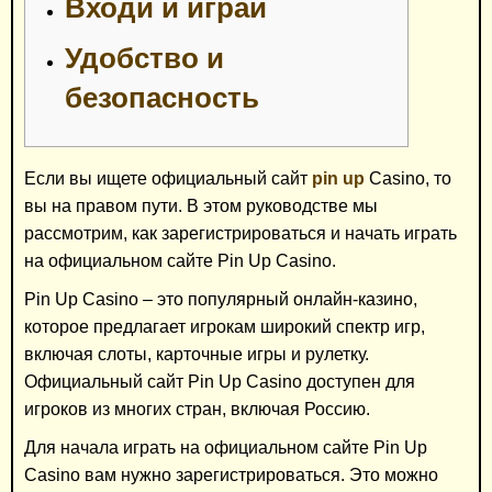
Входи и играй
Удобство и
безопасность
Если вы ищете официальный сайт
pin up
Casino, то
вы на правом пути. В этом руководстве мы
рассмотрим, как зарегистрироваться и начать играть
на официальном сайте Pin Up Casino.
Pin Up Casino – это популярный онлайн-казино,
которое предлагает игрокам широкий спектр игр,
включая слоты, карточные игры и рулетку.
Официальный сайт Pin Up Casino доступен для
игроков из многих стран, включая Россию.
Для начала играть на официальном сайте Pin Up
Casino вам нужно зарегистрироваться. Это можно