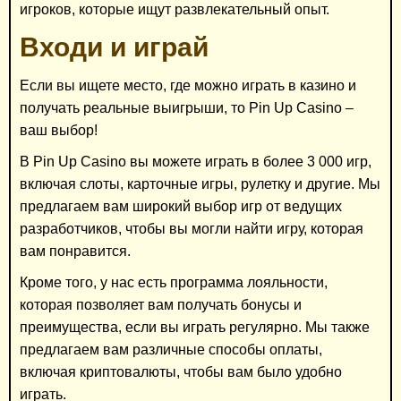
игроков, которые ищут развлекательный опыт.
Входи и играй
Если вы ищете место, где можно играть в казино и
получать реальные выигрыши, то Pin Up Casino –
ваш выбор!
В Pin Up Casino вы можете играть в более 3 000 игр,
включая слоты, карточные игры, рулетку и другие. Мы
предлагаем вам широкий выбор игр от ведущих
разработчиков, чтобы вы могли найти игру, которая
вам понравится.
Кроме того, у нас есть программа лояльности,
которая позволяет вам получать бонусы и
преимущества, если вы играть регулярно. Мы также
предлагаем вам различные способы оплаты,
включая криптовалюты, чтобы вам было удобно
играть.