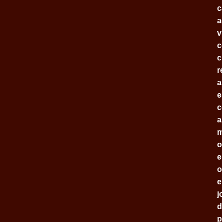
c
a
v
c
r
a
e
a
m
o
e
o
e
j
d
p