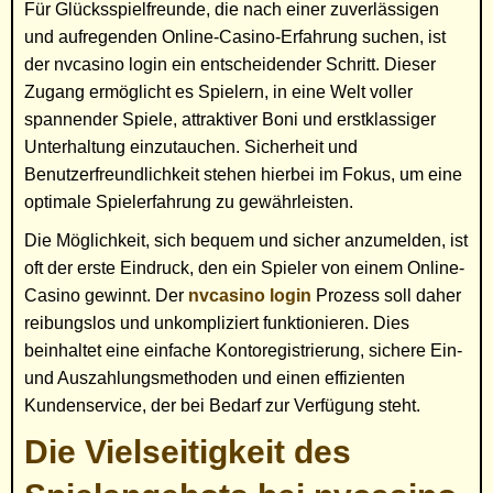
Für Glücksspielfreunde, die nach einer zuverlässigen
und aufregenden Online-Casino-Erfahrung suchen, ist
der nvcasino login ein entscheidender Schritt. Dieser
Zugang ermöglicht es Spielern, in eine Welt voller
spannender Spiele, attraktiver Boni und erstklassiger
Unterhaltung einzutauchen. Sicherheit und
Benutzerfreundlichkeit stehen hierbei im Fokus, um eine
optimale Spielerfahrung zu gewährleisten.
Die Möglichkeit, sich bequem und sicher anzumelden, ist
oft der erste Eindruck, den ein Spieler von einem Online-
Casino gewinnt. Der
nvcasino login
Prozess soll daher
reibungslos und unkompliziert funktionieren. Dies
beinhaltet eine einfache Kontoregistrierung, sichere Ein-
und Auszahlungsmethoden und einen effizienten
Kundenservice, der bei Bedarf zur Verfügung steht.
Die Vielseitigkeit des