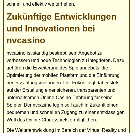
schnell und effektiv weiterhelfen.
Zukünftige Entwicklungen
und Innovationen bei
nvcasino
nvcasino ist ständig bestrebt, sein Angebot zu
verbessern und neue Technologien zu integrieren. Dazu
gehören die Erweiterung des Spielangebots, die
Optimierung der mobilen Plattform und die Einführung
neuer Zahlungsmethoden. Der Fokus liegt dabei stets
auf der Erstellung einer sicheren, transparenten und
unterhaltsamen Online-Casino-Erfahrung für seine
Spieler. Der nvcasino login soll auch in Zukunft einen
bequemen und schnellen Zugang zu einer erstklassigen
Welt des Online-Glücksspiels ermöglichen.
Die Weiterentwicklung im Bereich der Virtual Reality und