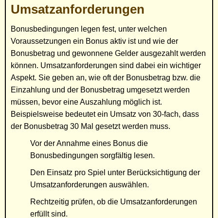
Umsatzanforderungen
Bonusbedingungen legen fest, unter welchen
Voraussetzungen ein Bonus aktiv ist und wie der
Bonusbetrag und gewonnene Gelder ausgezahlt werden
können. Umsatzanforderungen sind dabei ein wichtiger
Aspekt. Sie geben an, wie oft der Bonusbetrag bzw. die
Einzahlung und der Bonusbetrag umgesetzt werden
müssen, bevor eine Auszahlung möglich ist.
Beispielsweise bedeutet ein Umsatz von 30-fach, dass
der Bonusbetrag 30 Mal gesetzt werden muss.
Vor der Annahme eines Bonus die
Bonusbedingungen sorgfältig lesen.
Den Einsatz pro Spiel unter Berücksichtigung der
Umsatzanforderungen auswählen.
Rechtzeitig prüfen, ob die Umsatzanforderungen
erfüllt sind.