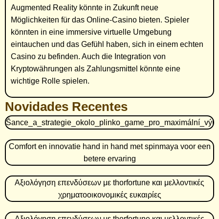
Augmented Reality könnte in Zukunft neue
Möglichkeiten für das Online-Casino bieten. Spieler
könnten in eine immersive virtuelle Umgebung
eintauchen und das Gefühl haben, sich in einem echten
Casino zu befinden. Auch die Integration von
Kryptowährungen als Zahlungsmittel könnte eine
wichtige Rolle spielen.
Novidades Recentes
Šance_a_strategie_okolo_plinko_game_pro_maximální_výh
Comfort en innovatie hand in hand met spinmaya voor een
betere ervaring
Αξιολόγηση επενδύσεων με thorfortune και μελλοντικές
χρηματοοικονομικές ευκαιρίες
Αξιολόγηση επενδύσεων με thorfortune και μελλοντικές