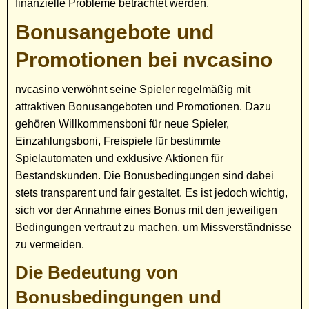
finanzielle Probleme betrachtet werden.
Bonusangebote und
Promotionen bei nvcasino
nvcasino verwöhnt seine Spieler regelmäßig mit
attraktiven Bonusangeboten und Promotionen. Dazu
gehören Willkommensboni für neue Spieler,
Einzahlungsboni, Freispiele für bestimmte
Spielautomaten und exklusive Aktionen für
Bestandskunden. Die Bonusbedingungen sind dabei
stets transparent und fair gestaltet. Es ist jedoch wichtig,
sich vor der Annahme eines Bonus mit den jeweiligen
Bedingungen vertraut zu machen, um Missverständnisse
zu vermeiden.
Die Bedeutung von
Bonusbedingungen und