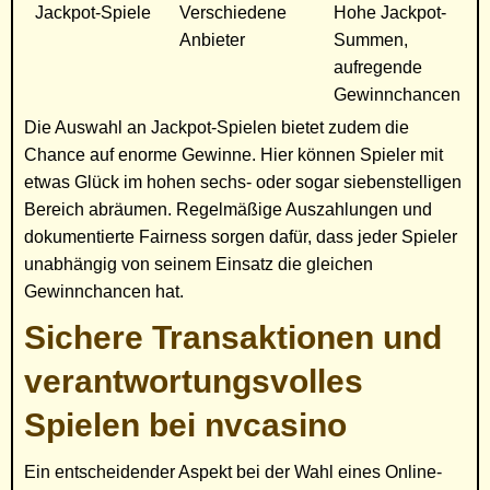
Jackpot-Spiele
Verschiedene
Hohe Jackpot-
Anbieter
Summen,
aufregende
Gewinnchancen
Die Auswahl an Jackpot-Spielen bietet zudem die
Chance auf enorme Gewinne. Hier können Spieler mit
etwas Glück im hohen sechs- oder sogar siebenstelligen
Bereich abräumen. Regelmäßige Auszahlungen und
dokumentierte Fairness sorgen dafür, dass jeder Spieler
unabhängig von seinem Einsatz die gleichen
Gewinnchancen hat.
Sichere Transaktionen und
verantwortungsvolles
Spielen bei nvcasino
Ein entscheidender Aspekt bei der Wahl eines Online-