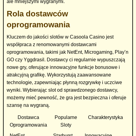
ale mniejszymi wygranymi.
Rola dostawców
oprogramowania
Kluczem do jakości slotów w Casoola Casino jest
współpraca z renomowanymi dostawcami
oprogramowania, takimi jak NetEnt, Microgaming, Play’n
GO czy Yggdrasil. Dostawcy ci regularnie wypuszczają
nowe gry, oferujące innowacyjne funkcje bonusowe i
atrakcyjną grafikę. Wykorzystują zaawansowane
technologie, zapewniając płynną rozgrywkę i uczciwe
wyniki. Wybierając slot od sprawdzonego dostawcy,
możemy mieć pewność, że gra jest bezpieczna i oferuje
szansę na wygraną.
Dostawca
Popularne
Charakterystyka
Oprogramowania
Sloty
NetEnt
Starburst,
Innowacyjne