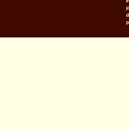
e
j
d
p