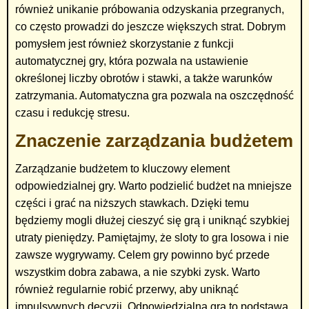
również unikanie próbowania odzyskania przegranych,
co często prowadzi do jeszcze większych strat. Dobrym
pomysłem jest również skorzystanie z funkcji
automatycznej gry, która pozwala na ustawienie
określonej liczby obrotów i stawki, a także warunków
zatrzymania. Automatyczna gra pozwala na oszczędność
czasu i redukcję stresu.
Znaczenie zarządzania budżetem
Zarządzanie budżetem to kluczowy element
odpowiedzialnej gry. Warto podzielić budżet na mniejsze
części i grać na niższych stawkach. Dzięki temu
będziemy mogli dłużej cieszyć się grą i uniknąć szybkiej
utraty pieniędzy. Pamiętajmy, że sloty to gra losowa i nie
zawsze wygrywamy. Celem gry powinno być przede
wszystkim dobra zabawa, a nie szybki zysk. Warto
również regularnie robić przerwy, aby uniknąć
impulsywnych decyzji. Odpowiedzialna gra to podstawa.