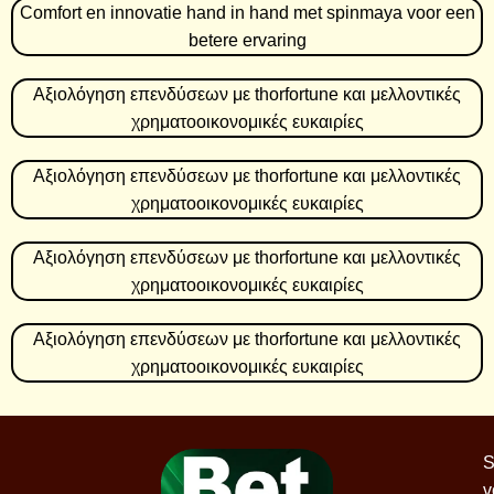
Comfort en innovatie hand in hand met spinmaya voor een
betere ervaring
Αξιολόγηση επενδύσεων με thorfortune και μελλοντικές
χρηματοοικονομικές ευκαιρίες
Αξιολόγηση επενδύσεων με thorfortune και μελλοντικές
χρηματοοικονομικές ευκαιρίες
Αξιολόγηση επενδύσεων με thorfortune και μελλοντικές
χρηματοοικονομικές ευκαιρίες
Αξιολόγηση επενδύσεων με thorfortune και μελλοντικές
χρηματοοικονομικές ευκαιρίες
S
v