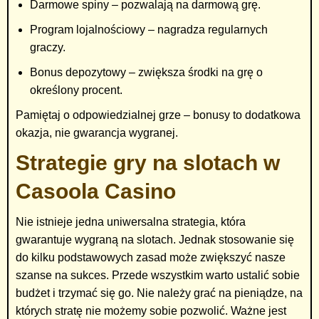
Darmowe spiny – pozwalają na darmową grę.
Program lojalnościowy – nagradza regularnych
graczy.
Bonus depozytowy – zwiększa środki na grę o
określony procent.
Pamiętaj o odpowiedzialnej grze – bonusy to dodatkowa
okazja, nie gwarancja wygranej.
Strategie gry na slotach w
Casoola Casino
Nie istnieje jedna uniwersalna strategia, która
gwarantuje wygraną na slotach. Jednak stosowanie się
do kilku podstawowych zasad może zwiększyć nasze
szanse na sukces. Przede wszystkim warto ustalić sobie
budżet i trzymać się go. Nie należy grać na pieniądze, na
których stratę nie możemy sobie pozwolić. Ważne jest