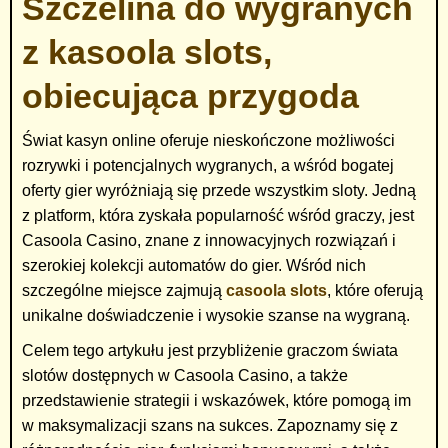
Szczelina do wygranych
z kasoola slots,
obiecująca przygoda
Świat kasyn online oferuje nieskończone możliwości
rozrywki i potencjalnych wygranych, a wśród bogatej
oferty gier wyróżniają się przede wszystkim sloty. Jedną
z platform, która zyskała popularność wśród graczy, jest
Casoola Casino, znane z innowacyjnych rozwiązań i
szerokiej kolekcji automatów do gier. Wśród nich
szczególne miejsce zajmują
casoola slots
, które oferują
unikalne doświadczenie i wysokie szanse na wygraną.
Celem tego artykułu jest przybliżenie graczom świata
slotów dostępnych w Casoola Casino, a także
przedstawienie strategii i wskazówek, które pomogą im
w maksymalizacji szans na sukces. Zapoznamy się z