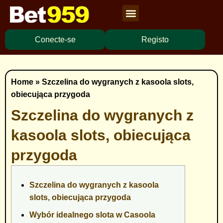
Cassino Ao Vivo
Caça Níqueis
Apostas Esportivas
Baixar Aplicativo
Conecte-se
Registo
Home
»
Szczelina do wygranych z kasoola slots,
obiecująca przygoda
Szczelina do wygranych z
kasoola slots, obiecująca
przygoda
Szczelina do wygranych z kasoola
slots, obiecująca przygoda
Wybór idealnego slota w Casoola