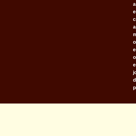
a
e
a
m
o
e
o
e
j
d
p