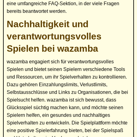
eine umfangreiche FAQ-Sektion, in der viele Fragen
bereits beantwortet werden.
Nachhaltigkeit und
verantwortungsvolles
Spielen bei wazamba
wazamba engagiert sich für verantwortungsvolles
Spielen und bietet seinen Spielern verschiedene Tools
und Ressourcen, um ihr Spielverhalten zu kontrollieren.
Dazu gehören Einzahlungslimits, Verlustlimits,
Selbstausschlüsse und Links zu Organisationen, die bei
Spielsucht helfen. wazamba ist sich bewusst, dass
Glücksspiel süchtig machen kann, und möchte seinen
Spielern helfen, ein gesundes und nachhaltiges
Spielverhalten zu entwickeln. Die Spielplattform möchte
eine positive Spielerfahrung bieten, bei der Spielspaß