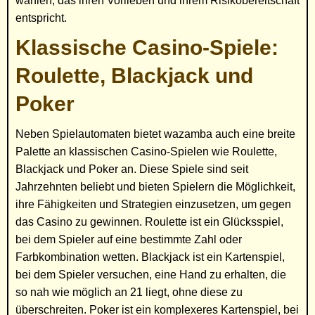
wählen, das ihren Vorlieben und ihrem Risikobereitschaft
entspricht.
Klassische Casino-Spiele:
Roulette, Blackjack und
Poker
Neben Spielautomaten bietet wazamba auch eine breite
Palette an klassischen Casino-Spielen wie Roulette,
Blackjack und Poker an. Diese Spiele sind seit
Jahrzehnten beliebt und bieten Spielern die Möglichkeit,
ihre Fähigkeiten und Strategien einzusetzen, um gegen
das Casino zu gewinnen. Roulette ist ein Glücksspiel,
bei dem Spieler auf eine bestimmte Zahl oder
Farbkombination wetten. Blackjack ist ein Kartenspiel,
bei dem Spieler versuchen, eine Hand zu erhalten, die
so nah wie möglich an 21 liegt, ohne diese zu
überschreiten. Poker ist ein komplexeres Kartenspiel, bei