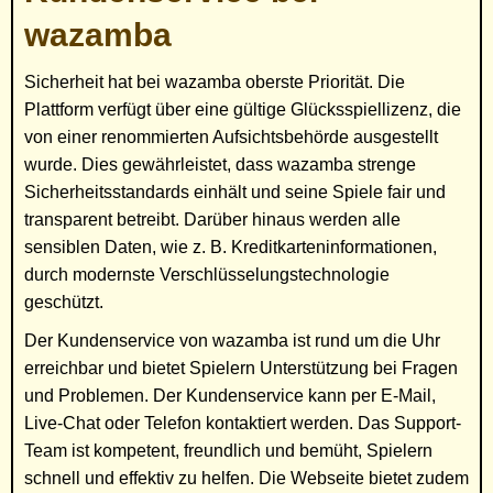
wazamba
Sicherheit hat bei wazamba oberste Priorität. Die
Plattform verfügt über eine gültige Glücksspiellizenz, die
von einer renommierten Aufsichtsbehörde ausgestellt
wurde. Dies gewährleistet, dass wazamba strenge
Sicherheitsstandards einhält und seine Spiele fair und
transparent betreibt. Darüber hinaus werden alle
sensiblen Daten, wie z. B. Kreditkarteninformationen,
durch modernste Verschlüsselungstechnologie
geschützt.
Der Kundenservice von wazamba ist rund um die Uhr
erreichbar und bietet Spielern Unterstützung bei Fragen
und Problemen. Der Kundenservice kann per E-Mail,
Live-Chat oder Telefon kontaktiert werden. Das Support-
Team ist kompetent, freundlich und bemüht, Spielern
schnell und effektiv zu helfen. Die Webseite bietet zudem