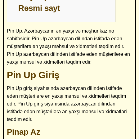
Rəsmi sayt
Pin Up, Azərbaycanın ən yaxşı və məşhur kazino
səhifəsidir. Pin Up azərbaycan dilindən istifadə edən
müştərilərə ən yaxşı məhsul və xidmətləri təqdim edir.
Pin Up azərbaycan dilindən istifadə edən müştərilərə ən
yaxşı məhsul və xidmətləri təqdim edir.
Pin Up Giriş
Pin Up giriş siyahısında azərbaycan dilindən istifadə
edən müştərilərə ən yaxşı məhsul və xidmətləri təqdim
edir. Pin Up giriş siyahısında azərbaycan dilindən
istifadə edən müştərilərə ən yaxşı məhsul və xidmətləri
təqdim edir.
Pinap Az