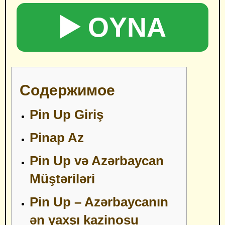
▶️ OYNA
Содержимое
Pin Up Giriş
Pinap Az
Pin Up və Azərbaycan
Müştəriləri
Pin Up – Azərbaycanın
ən yaxşı kazinosu