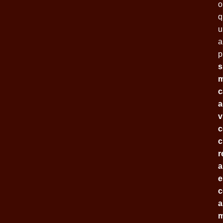
o
q
a
p
s
m
c
a
v
c
r
a
e
a
m